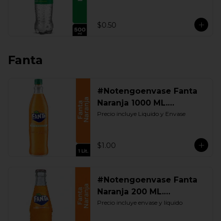
$0.50
Fanta
#Notengoenvase Fanta
Naranja 1000 ML.
Retornable
Precio incluye Liquido y Envase
$1.00
#Notengoenvase Fanta
Naranja 200 ML.
Retornable
Precio incluye envase y líquido