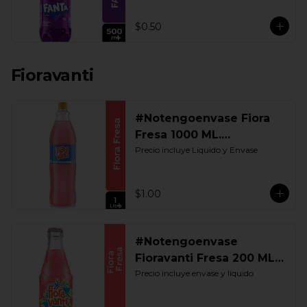
$0.50
Fioravanti
#Notengoenvase Fiora
Fresa 1000 ML.
Retornable
Precio incluye Liquido y Envase
$1.00
#Notengoenvase
Fioravanti Fresa 200 ML.
Retornable
Precio incluye envase y líquido