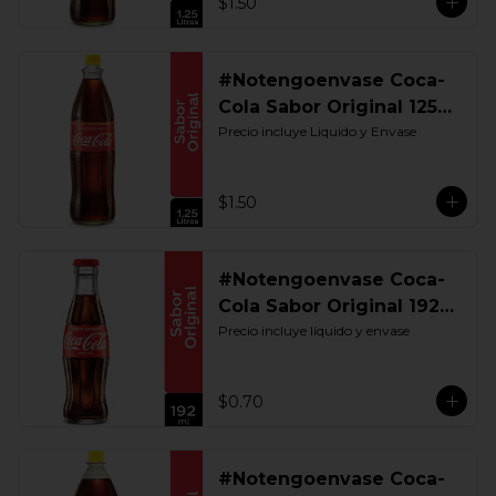
$1.50
#Notengoenvase Coca-
Cola Sabor Original 1250
ML. Retornable UIO
Precio incluye Liquido y Envase
$1.50
#Notengoenvase Coca-
Cola Sabor Original 192
ML. Retornable
Precio incluye líquido y envase
$0.70
#Notengoenvase Coca-