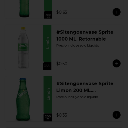
$0.65
#Sitengoenvase Sprite
1000 ML. Retornable
Precio incluye solo Liquido
$0.50
#Sitengoenvase Sprite
Limon 200 ML.
Retornable
Precio incluye solo líquido
$0.35