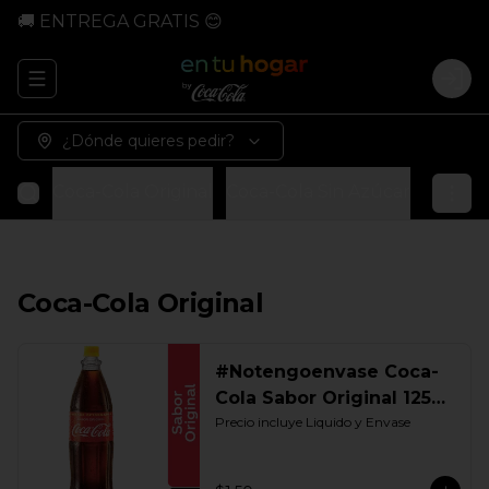
🚚 ENTREGA GRATIS 😊
Abrir menu de navegación
Logi
¿Dónde quieres pedir?
Coca-Cola Original
Coca-Cola Sin Azúcar
Coca-Co
Coca-Cola Original
#Notengoenvase Coca-
Cola Sabor Original 1250
ML. Retornable Gye
Precio incluye Liquido y Envase