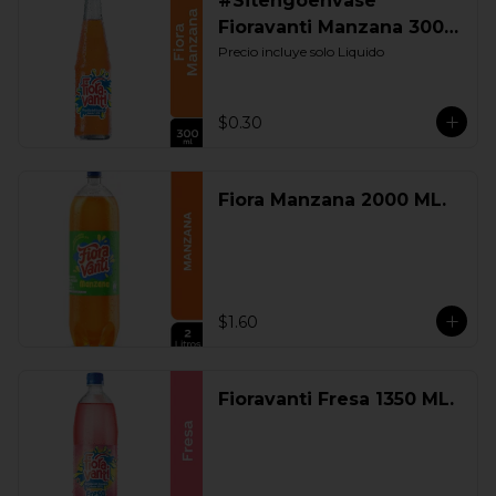
#Sitengoenvase
Fioravanti Manzana 300
ML. Retornable
Precio incluye solo Liquido
$0.30
Fiora Manzana 2000 ML.
$1.60
Fioravanti Fresa 1350 ML.