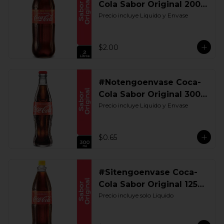
Cola Sabor Original 2000
ML. Retornable
Precio incluye Liquido y Envase
$2.00
#Notengoenvase Coca-
Cola Sabor Original 300
ML. Retornable
Precio incluye Liquido y Envase
$0.65
#Sitengoenvase Coca-
Cola Sabor Original 1250
ML. Retornable Gye
Precio incluye solo Liquido