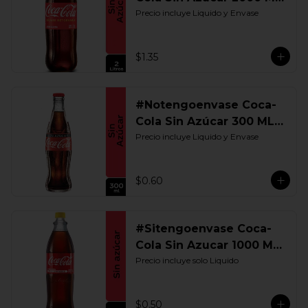
Retornable
Precio incluye Liquido y Envase
$1.35
#Notengoenvase Coca-
Cola Sin Azúcar 300 ML.
Retornable
Precio incluye Liquido y Envase
$0.60
#Sitengoenvase Coca-
Cola Sin Azucar 1000 ML.
Retornable
Precio incluye solo Liquido
$0.50