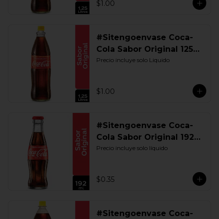
$1.00
#Sitengoenvase Coca-
Cola Sabor Original 1250
ML. Retornable UIO
Precio incluye solo Liquido
$1.00
#Sitengoenvase Coca-
Cola Sabor Original 192
ML. Retornable
Precio incluye solo líquido
$0.35
#Sitengoenvase Coca-