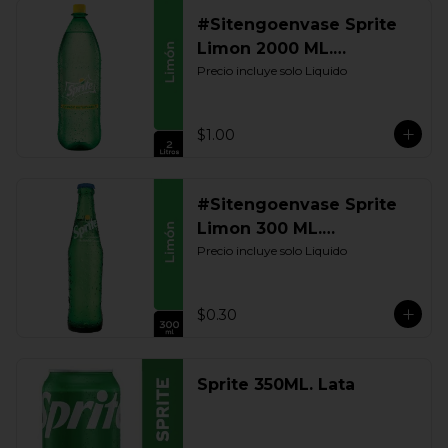
#Sitengoenvase Sprite
Limon 2000 ML.
Retornable
Precio incluye solo Liquido
$1.00
#Sitengoenvase Sprite
Limon 300 ML.
Retornable
Precio incluye solo Liquido
$0.30
Sprite 350ML. Lata