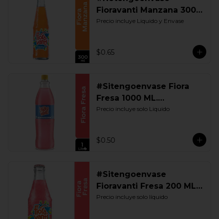
Fioravanti Manzana 300
ML. Retornable
Precio incluye Liquido y Envase
$0.65
#Sitengoenvase Fiora
Fresa 1000 ML.
Retornable
Precio incluye solo Liquido
$0.50
#Sitengoenvase
Fioravanti Fresa 200 ML.
Retornable
Precio incluye solo líquido