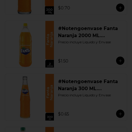
$0.70
#Notengoenvase Fanta
Naranja 2000 ML.
Retornable
Precio incluye Liquido y Envase
$1.50
#Notengoenvase Fanta
Naranja 300 ML.
Retornable
Precio incluye Liquido y Envase
$0.65