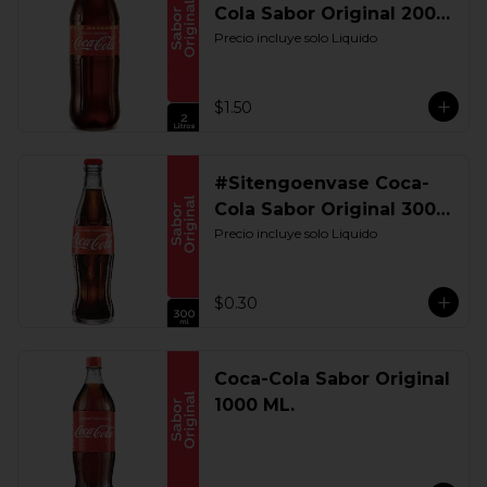
Cola Sabor Original 2000
ML. Retornable
Precio incluye solo Liquido
$1.50
#Sitengoenvase Coca-
Cola Sabor Original 300
ML. Retornable
Precio incluye solo Liquido
$0.30
Coca-Cola Sabor Original
1000 ML.