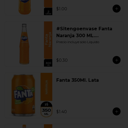
$1.00
#Sitengoenvase Fanta
Naranja 300 ML.
Retornable
Precio incluye solo Liquido
$0.30
Fanta 350Ml. Lata
$1.40