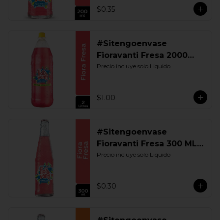
$0.35
#Sitengoenvase
Fioravanti Fresa 2000
ML. Retornable
Precio incluye solo Liquido
$1.00
#Sitengoenvase
Fioravanti Fresa 300 ML.
Retornable
Precio incluye solo Liquido
$0.30