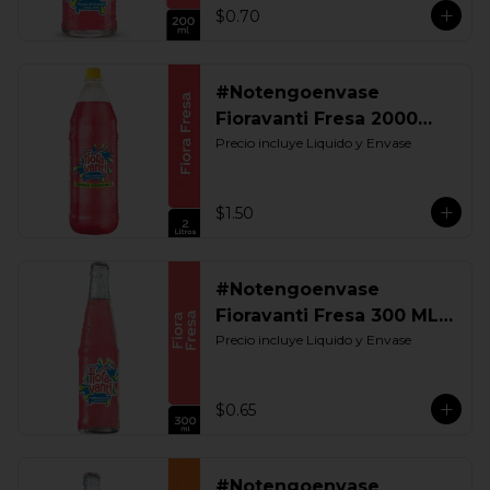
$0.70
#Notengoenvase
Fioravanti Fresa 2000
ML. Retornable
Precio incluye Liquido y Envase
$1.50
#Notengoenvase
Fioravanti Fresa 300 ML.
Retornable
Precio incluye Liquido y Envase
$0.65
#Notengoenvase