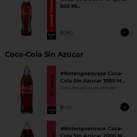
500 ML.
$0.80
Coca-Cola Sin Azúcar
#Notengoenvase Coca-
Cola Sin Azucar 1000 ML.
Retornable
Precio incluye Liquido y Envase
$1.00
#Notengoenvase Coca-
Cola Sin Azúcar 2000 ML.