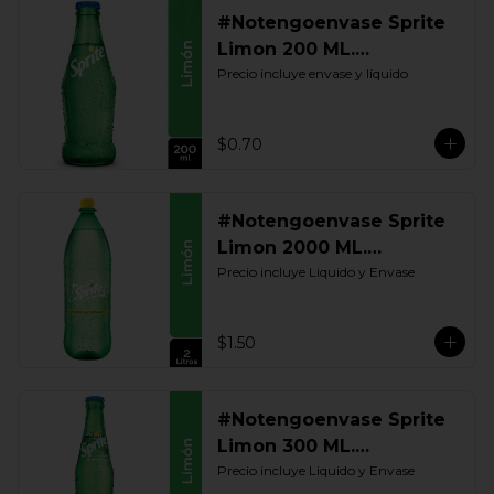
#Notengoenvase Sprite
Limon 200 ML.
Retornable
Precio incluye envase y líquido
$0.70
#Notengoenvase Sprite
Limon 2000 ML.
Retornable
Precio incluye Liquido y Envase
$1.50
#Notengoenvase Sprite
Limon 300 ML.
Retornable
Precio incluye Liquido y Envase