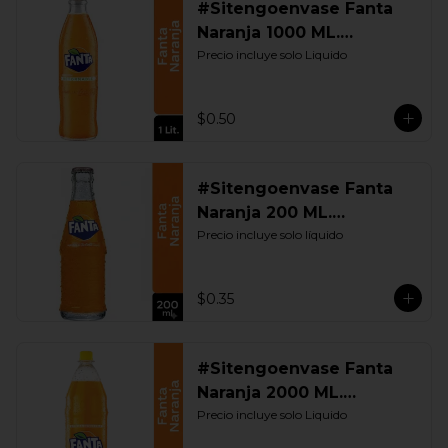
#Sitengoenvase Fanta
Naranja 1000 ML.
Retornable
Precio incluye solo Liquido
$0.50
#Sitengoenvase Fanta
Naranja 200 ML.
Retornable
Precio incluye solo líquido
$0.35
#Sitengoenvase Fanta
Naranja 2000 ML.
Retornable
Precio incluye solo Liquido