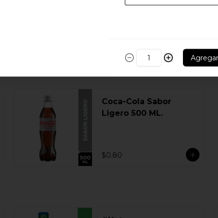
Agrega
Coca-Cola Sabor
Ligero 500 ML.
$0.80