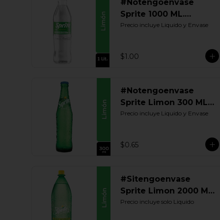
#Notengoenvase
Sprite 1000 ML.
Retornable
Precio incluye Liquido y Envase
$1.00
#Notengoenvase
Sprite Limon 300 ML.
Retornable
Precio incluye Liquido y Envase
$0.65
#Sitengoenvase
Sprite Limon 2000 ML.
Retornable
Precio incluye solo Liquido