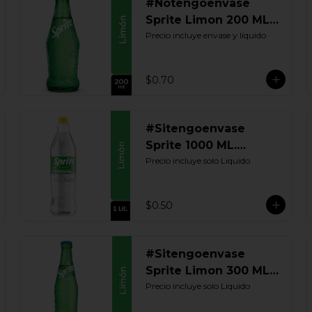
#Notengoenvase
Sprite Limon 200 ML.
Retornable
Precio incluye envase y líquido
$0.70
#Sitengoenvase
Sprite 1000 ML.
Retornable
Precio incluye solo Liquido
$0.50
#Sitengoenvase
Sprite Limon 300 ML.
Retornable
Precio incluye solo Liquido