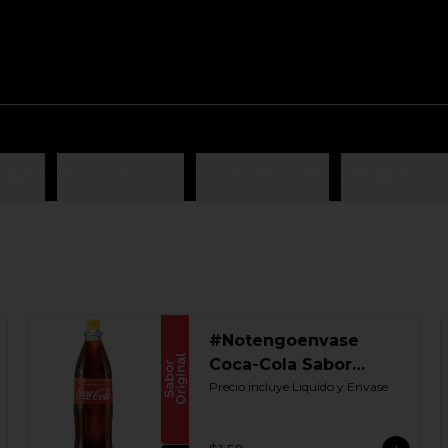
n Gas
Fuze Tea Limon
Fuze Tea Herbal
Jugo del Vall
#Notengoenvase
Coca-Cola Sabor
Original 1250 ML.
Precio incluye Liquido y Envase
Retornable UIO