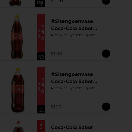
$0.70
#Sitengoenvase
Coca-Cola Sabor
Original 1250 ML.
Precio incluye solo Liquido
Retornable Gye
$1.00
#Sitengoenvase
Coca-Cola Sabor
Original 2000 ML.
Precio incluye solo Liquido
Retornable
$1.50
Coca-Cola Sabor