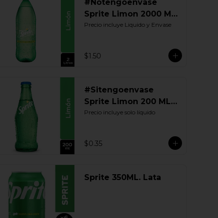
#Notengoenvase
Sprite Limon 2000 ML.
Retornable
Precio incluye Liquido y Envase
$1.50
#Sitengoenvase
Sprite Limon 200 ML.
Retornable
Precio incluye solo líquido
$0.35
Sprite 350ML. Lata