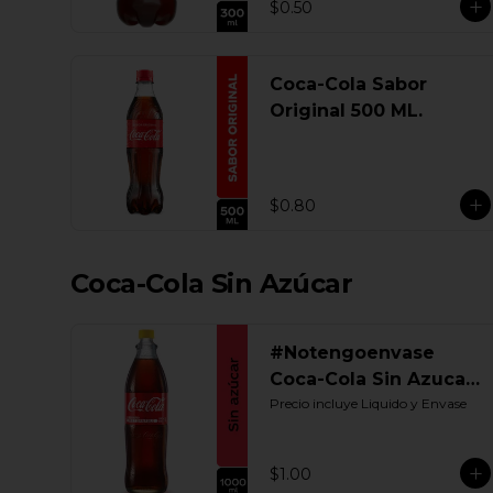
$0.50
Coca-Cola Sabor
Original 500 ML.
$0.80
Coca-Cola Sin Azúcar
#Notengoenvase
Coca-Cola Sin Azucar
1000 ML. Retornable
Precio incluye Liquido y Envase
$1.00