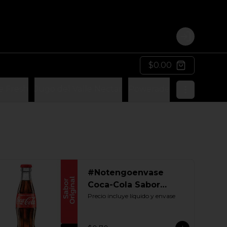
Login
$0.00
e Fresh
Jugo del Valle Nectar
Powerade
Flashlyte
M
#Notengoenvase
Coca-Cola Sabor
Original 192 ML.
Precio incluye líquido y envase
Retornable