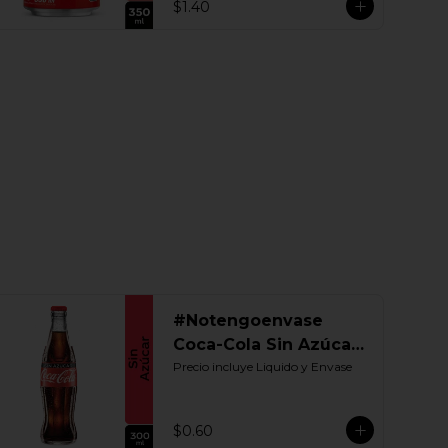
$1.40
#Notengoenvase
Coca-Cola Sin Azúcar
300 ML. Retornable
Precio incluye Liquido y Envase
$0.60