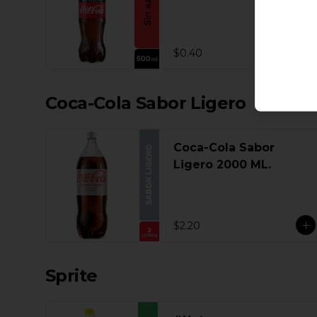
$0.40
Coca-Cola Sabor Ligero
Coca-Cola Sabor
Ligero 2000 ML.
$2.20
Sprite