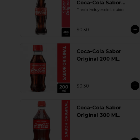
Coca-Cola Sabor
Original 300 ML.
Precio incluye solo Liquido
Retornable
$0.30
Coca-Cola Sabor
Original 200 ML.
$0.30
Coca-Cola Sabor
Original 300 ML.