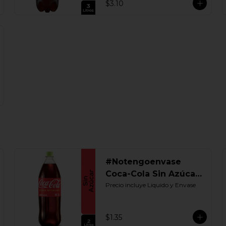
$3.10
#Notengoenvase
Coca-Cola Sin Azúcar
2000 ML. Retornable
Precio incluye Liquido y Envase
$1.35