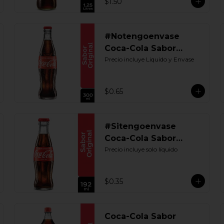
$1.50
#Notengoenvase
Coca-Cola Sabor
Original 300 ML.
Precio incluye Liquido y Envase
Retornable
$0.65
#Sitengoenvase
Coca-Cola Sabor
Original 192 ML.
Precio incluye solo líquido
Retornable
$0.35
Coca-Cola Sabor