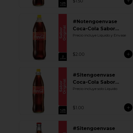
$1.50
#Notengoenvase
Coca-Cola Sabor
Original 2000 ML.
Precio incluye Liquido y Envase
Retornable
$2.00
#Sitengoenvase
Coca-Cola Sabor
Original 1250 ML.
Precio incluye solo Liquido
Retornable UIO
$1.00
#Sitengoenvase