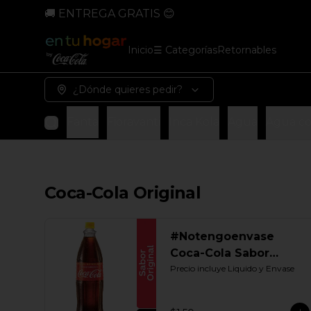
🚚 ENTREGA GRATIS 😊
Inicio
☰ Categorías
Retornables
¿Dónde quieres pedir?
ero
Sprite
Fanta
Fioravanti
Inca Kola
Agua
Agua co
Coca-Cola Original
#Notengoenvase
Coca-Cola Sabor
Original 1250 ML.
Precio incluye Liquido y Envase
Retornable Gye