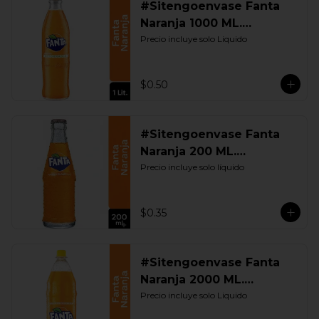
#Sitengoenvase Fanta
Naranja 1000 ML.
Retornable
Precio incluye solo Liquido
$0.50
#Sitengoenvase Fanta
Naranja 200 ML.
Retornable
Precio incluye solo líquido
$0.35
#Sitengoenvase Fanta
Naranja 2000 ML.
Retornable
Precio incluye solo Liquido