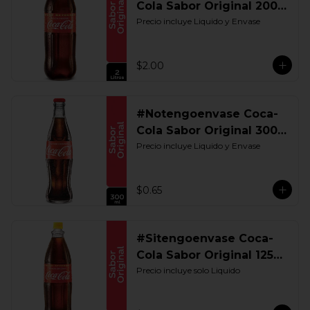
Cola Sabor Original 2000
ML. Retornable
Precio incluye Liquido y Envase
$2.00
#Notengoenvase Coca-
Cola Sabor Original 300
ML. Retornable
Precio incluye Liquido y Envase
$0.65
#Sitengoenvase Coca-
Cola Sabor Original 1250
ML. Retornable Gye
Precio incluye solo Liquido