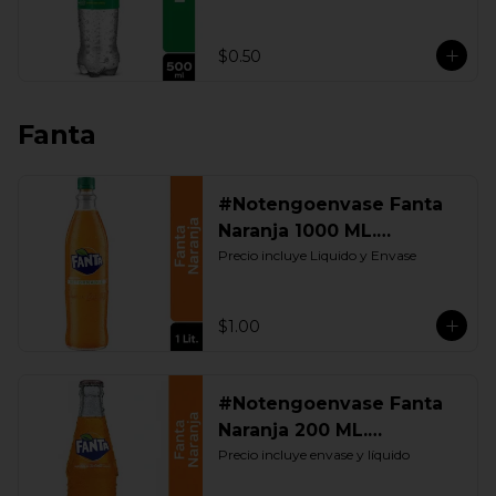
$0.50
Fanta
#Notengoenvase Fanta
Naranja 1000 ML.
Retornable
Precio incluye Liquido y Envase
$1.00
#Notengoenvase Fanta
Naranja 200 ML.
Retornable
Precio incluye envase y líquido