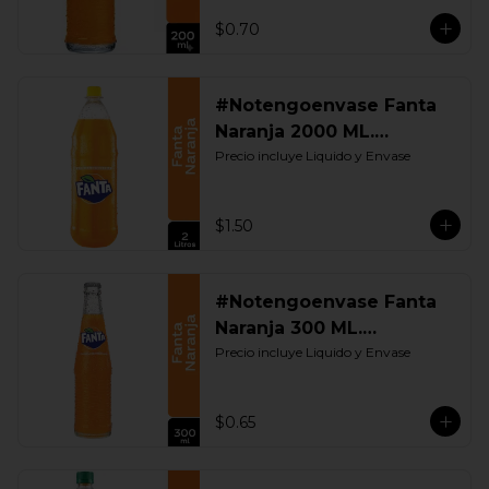
$0.70
#Notengoenvase Fanta
Naranja 2000 ML.
Retornable
Precio incluye Liquido y Envase
$1.50
#Notengoenvase Fanta
Naranja 300 ML.
Retornable
Precio incluye Liquido y Envase
$0.65