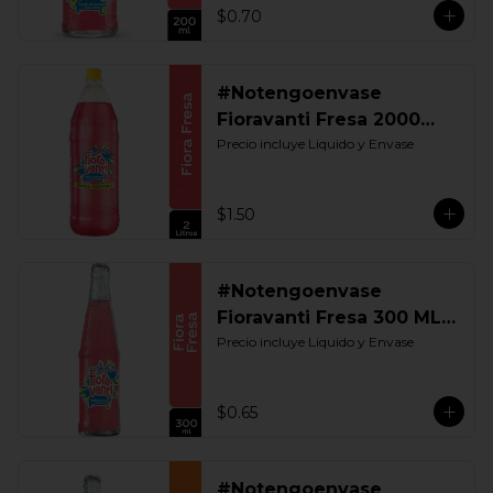
$0.70
#Notengoenvase
Fioravanti Fresa 2000
ML. Retornable
Precio incluye Liquido y Envase
$1.50
#Notengoenvase
Fioravanti Fresa 300 ML.
Retornable
Precio incluye Liquido y Envase
$0.65
#Notengoenvase