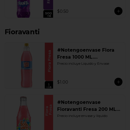
$0.50
Fioravanti
#Notengoenvase Fiora
Fresa 1000 ML.
Retornable
Precio incluye Liquido y Envase
$1.00
#Notengoenvase
Fioravanti Fresa 200 ML.
Retornable
Precio incluye envase y líquido