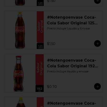
$1.50
#Notengoenvase Coca-
Cola Sabor Original 1250
ML. Retornable UIO
Precio incluye Liquido y Envase
$1.50
#Notengoenvase Coca-
Cola Sabor Original 192
ML. Retornable
Precio incluye líquido y envase
$0.70
#Notengoenvase Coca-