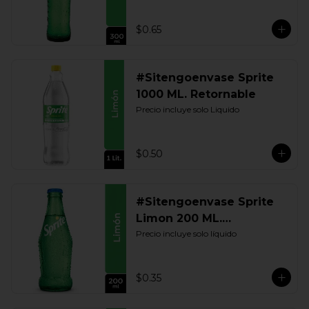
$0.65
#Sitengoenvase Sprite
1000 ML. Retornable
Precio incluye solo Liquido
$0.50
#Sitengoenvase Sprite
Limon 200 ML.
Retornable
Precio incluye solo líquido
$0.35