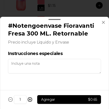
$1.15
Fioravanti Fresa 2000
#Notengoenvase Fioravanti
ML.
Fresa 300 ML. Retornable
Precio incluye Liquido y Envase
$1.60
Instrucciones especiales
Fioravanti Fresa 300 ML.
$0.30
Agregar
$0.65