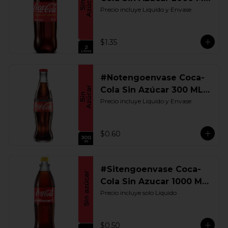
Retornable
Precio incluye Liquido y Envase
$1.35
#Notengoenvase Coca-
Cola Sin Azúcar 300 ML.
Retornable
Precio incluye Liquido y Envase
$0.60
#Sitengoenvase Coca-
Cola Sin Azucar 1000 ML.
Retornable
Precio incluye solo Liquido
$0.50