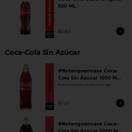
500 ML.
$0.80
Coca-Cola Sin Azúcar
#Notengoenvase Coca-
Cola Sin Azucar 1000 ML.
Retornable
Precio incluye Liquido y Envase
$1.00
#Notengoenvase Coca-
Cola Sin Azúcar 2000 ML.