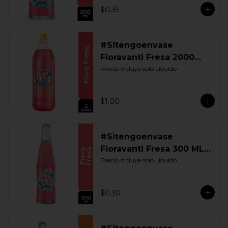
$0.35
#Sitengoenvase
Fioravanti Fresa 2000
ML. Retornable
Precio incluye solo Liquido
$1.00
#Sitengoenvase
Fioravanti Fresa 300 ML.
Retornable
Precio incluye solo Liquido
$0.30