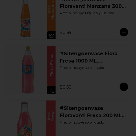
Fioravanti Manzana 300
ML. Retornable
Precio incluye Liquido y Envase
$0.65
#Sitengoenvase Fiora
Fresa 1000 ML.
Retornable
Precio incluye solo Liquido
$0.50
#Sitengoenvase
Fioravanti Fresa 200 ML.
Retornable
Precio incluye solo líquido