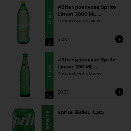
#Sitengoenvase Sprite
Limon 2000 ML.
Retornable
Precio incluye solo Liquido
$1.00
#Sitengoenvase Sprite
Limon 300 ML.
Retornable
Precio incluye solo Liquido
$0.30
Sprite 350ML. Lata