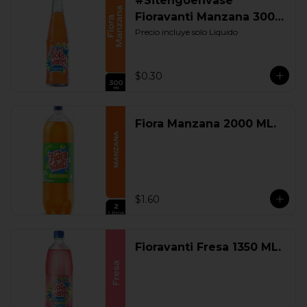
#Sitengoenvase
Fioravanti Manzana 300
ML. Retornable
Precio incluye solo Liquido
$0.30
Fiora Manzana 2000 ML.
$1.60
Fioravanti Fresa 1350 ML.