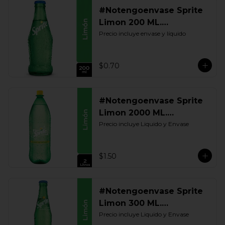
#Notengoenvase Sprite
Limon 200 ML.
Retornable
Precio incluye envase y líquido
$0.70
#Notengoenvase Sprite
Limon 2000 ML.
Retornable
Precio incluye Liquido y Envase
$1.50
#Notengoenvase Sprite
Limon 300 ML.
Retornable
Precio incluye Liquido y Envase