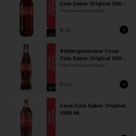
Cola Sabor Original 2000
ML. Retornable
Precio incluye solo Liquido
$1.50
#Sitengoenvase Coca-
Cola Sabor Original 300
ML. Retornable
Precio incluye solo Liquido
$0.30
Coca-Cola Sabor Original
1000 ML.