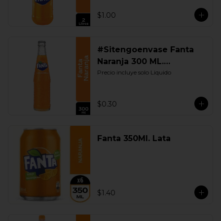
$1.00
#Sitengoenvase Fanta
Naranja 300 ML.
Retornable
Precio incluye solo Liquido
$0.30
Fanta 350Ml. Lata
$1.40