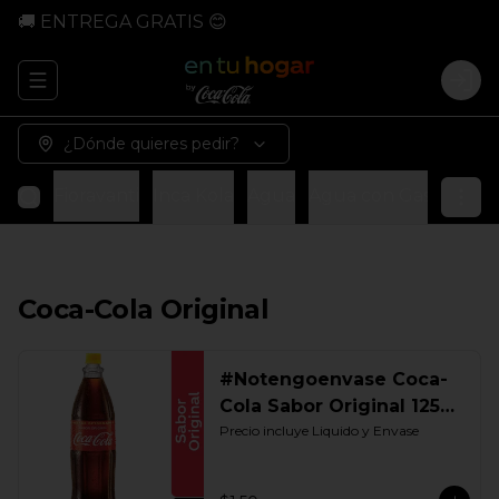
🚚 ENTREGA GRATIS 😊
Abrir menu de navegación
Logi
¿Dónde quieres pedir?
anta
Fioravanti
Inca Kola
Agua
Agua con Gas
Fuze 
Coca-Cola Original
#Notengoenvase Coca-
Cola Sabor Original 1250
ML. Retornable Gye
Precio incluye Liquido y Envase