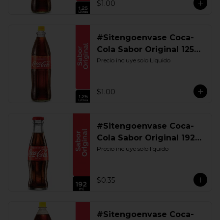
$1.00
#Sitengoenvase Coca-
Cola Sabor Original 1250
ML. Retornable UIO
Precio incluye solo Liquido
$1.00
#Sitengoenvase Coca-
Cola Sabor Original 192
ML. Retornable
Precio incluye solo líquido
$0.35
#Sitengoenvase Coca-