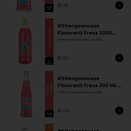
$0.35
#Sitengoenvase
Fioravanti Fresa 2000
ML. Retornable
Precio incluye solo Liquido
$1.00
#Sitengoenvase
Fioravanti Fresa 300 ML.
Retornable
Precio incluye solo Liquido
$0.30