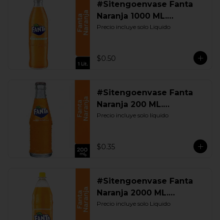
#Sitengoenvase Fanta
Naranja 1000 ML.
Retornable
Precio incluye solo Liquido
$0.50
#Sitengoenvase Fanta
Naranja 200 ML.
Retornable
Precio incluye solo líquido
$0.35
#Sitengoenvase Fanta
Naranja 2000 ML.
Retornable
Precio incluye solo Liquido