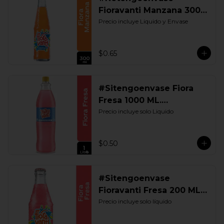
Fioravanti Manzana 300
ML. Retornable
Precio incluye Liquido y Envase
$0.65
#Sitengoenvase Fiora
Fresa 1000 ML.
Retornable
Precio incluye solo Liquido
$0.50
#Sitengoenvase
Fioravanti Fresa 200 ML.
Retornable
Precio incluye solo líquido