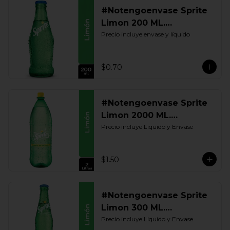
#Notengoenvase Sprite
Limon 200 ML.
Retornable
Precio incluye envase y líquido
$0.70
#Notengoenvase Sprite
Limon 2000 ML.
Retornable
Precio incluye Liquido y Envase
$1.50
#Notengoenvase Sprite
Limon 300 ML.
Retornable
Precio incluye Liquido y Envase