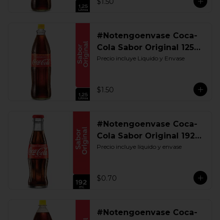
$1.50
#Notengoenvase Coca-
Cola Sabor Original 1250
ML. Retornable UIO
Precio incluye Liquido y Envase
$1.50
#Notengoenvase Coca-
Cola Sabor Original 192
ML. Retornable
Precio incluye líquido y envase
$0.70
#Notengoenvase Coca-