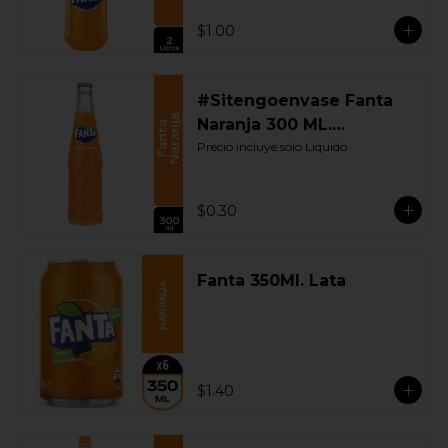
$1.00
#Sitengoenvase Fanta
Naranja 300 ML.
Retornable
Precio incluye solo Liquido
$0.30
Fanta 350Ml. Lata
$1.40