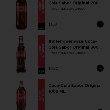
Cola Sabor Original 2000
ML. Retornable
Precio incluye solo Liquido
$1.50
#Sitengoenvase Coca-
Cola Sabor Original 300
ML. Retornable
Precio incluye solo Liquido
$0.30
Coca-Cola Sabor Original
1000 ML.