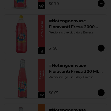
$0.70
#Notengoenvase
Fioravanti Fresa 2000
ML. Retornable
Precio incluye Liquido y Envase
$1.50
#Notengoenvase
Fioravanti Fresa 300 ML.
Retornable
Precio incluye Liquido y Envase
$0.65
#Notengoenvase