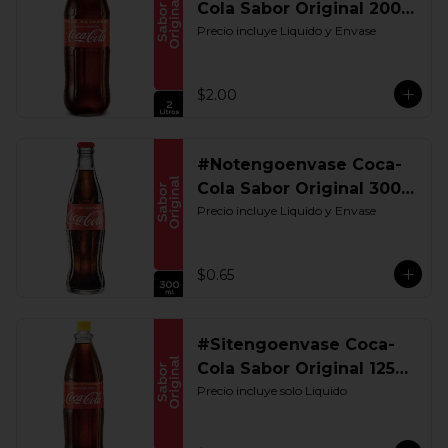
Cola Sabor Original 2000
ML. Retornable
Precio incluye Liquido y Envase
$2.00
#Notengoenvase Coca-
Cola Sabor Original 300
ML. Retornable
Precio incluye Liquido y Envase
$0.65
#Sitengoenvase Coca-
Cola Sabor Original 1250
ML. Retornable Gye
Precio incluye solo Liquido