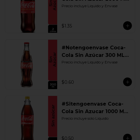
Retornable
Precio incluye Liquido y Envase
$1.35
#Notengoenvase Coca-
Cola Sin Azúcar 300 ML.
Retornable
Precio incluye Liquido y Envase
$0.60
#Sitengoenvase Coca-
Cola Sin Azucar 1000 ML.
Retornable
Precio incluye solo Liquido
$0.50