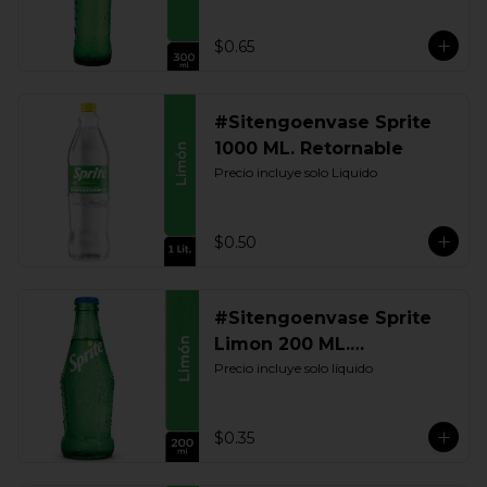
$0.65
#Sitengoenvase Sprite
1000 ML. Retornable
Precio incluye solo Liquido
$0.50
#Sitengoenvase Sprite
Limon 200 ML.
Retornable
Precio incluye solo líquido
$0.35