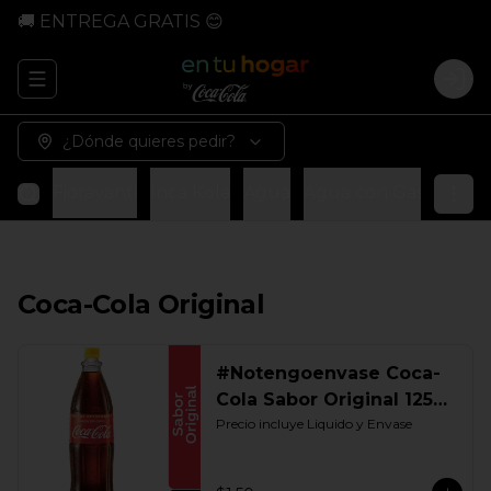
🚚 ENTREGA GRATIS 😊
Abrir menu de navegación
Logi
¿Dónde quieres pedir?
anta
Fioravanti
Inca Kola
Agua
Agua con Gas
Fuze 
Coca-Cola Original
#Notengoenvase Coca-
Cola Sabor Original 1250
ML. Retornable Gye
Precio incluye Liquido y Envase