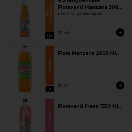
#Sitengoenvase
Fioravanti Manzana 300
ML. Retornable
Precio incluye solo Liquido
$0.30
Fiora Manzana 2000 ML.
$1.60
Fioravanti Fresa 1350 ML.