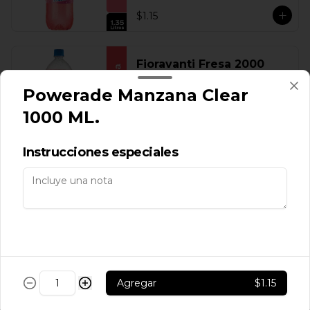
$1.15
Fioravanti Fresa 2000
ML.
Powerade Manzana Clear
1000 ML.
$1.60
Instrucciones especiales
Fioravanti Fresa 300 ML.
$0.30
Agregar
$1.15