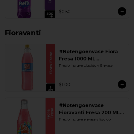
$0.50
Fioravanti
#Notengoenvase Fiora
Fresa 1000 ML.
Retornable
Precio incluye Liquido y Envase
$1.00
#Notengoenvase
Fioravanti Fresa 200 ML.
Retornable
Precio incluye envase y líquido