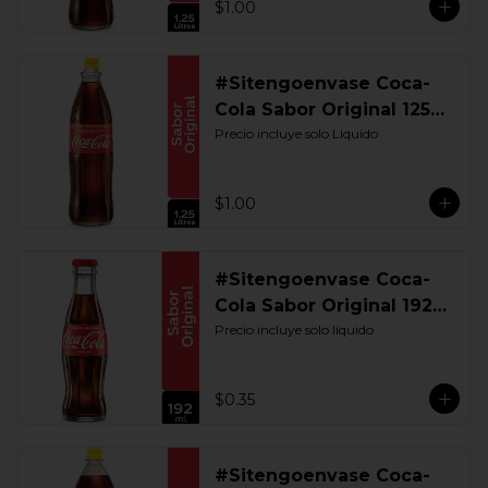
$1.00
#Sitengoenvase Coca-
Cola Sabor Original 1250
ML. Retornable UIO
Precio incluye solo Liquido
$1.00
#Sitengoenvase Coca-
Cola Sabor Original 192
ML. Retornable
Precio incluye solo líquido
$0.35
#Sitengoenvase Coca-