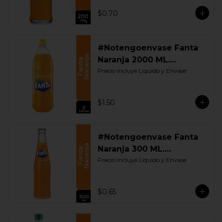
$0.70
#Notengoenvase Fanta
Naranja 2000 ML.
Retornable
Precio incluye Liquido y Envase
$1.50
#Notengoenvase Fanta
Naranja 300 ML.
Retornable
Precio incluye Liquido y Envase
$0.65