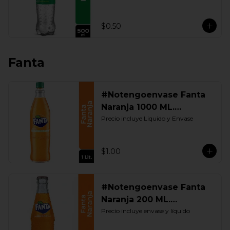
$0.50
Fanta
#Notengoenvase Fanta
Naranja 1000 ML.
Retornable
Precio incluye Liquido y Envase
$1.00
#Notengoenvase Fanta
Naranja 200 ML.
Retornable
Precio incluye envase y líquido