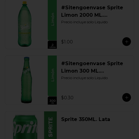
#Sitengoenvase Sprite
Limon 2000 ML.
Retornable
Precio incluye solo Liquido
$1.00
#Sitengoenvase Sprite
Limon 300 ML.
Retornable
Precio incluye solo Liquido
$0.30
Sprite 350ML. Lata