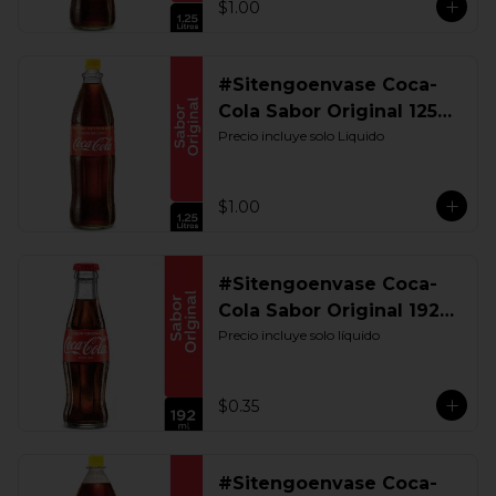
$1.00
#Sitengoenvase Coca-
Cola Sabor Original 1250
ML. Retornable UIO
Precio incluye solo Liquido
$1.00
#Sitengoenvase Coca-
Cola Sabor Original 192
ML. Retornable
Precio incluye solo líquido
$0.35
#Sitengoenvase Coca-