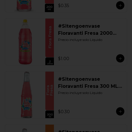
$0.35
#Sitengoenvase
Fioravanti Fresa 2000
ML. Retornable
Precio incluye solo Liquido
$1.00
#Sitengoenvase
Fioravanti Fresa 300 ML.
Retornable
Precio incluye solo Liquido
$0.30