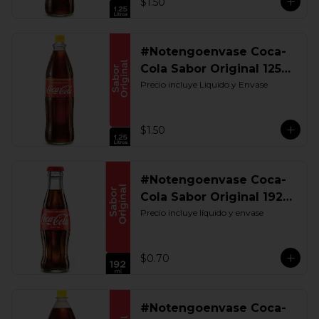
$1.50
#Notengoenvase Coca-
Cola Sabor Original 1250
ML. Retornable UIO
Precio incluye Liquido y Envase
$1.50
#Notengoenvase Coca-
Cola Sabor Original 192
ML. Retornable
Precio incluye líquido y envase
$0.70
#Notengoenvase Coca-