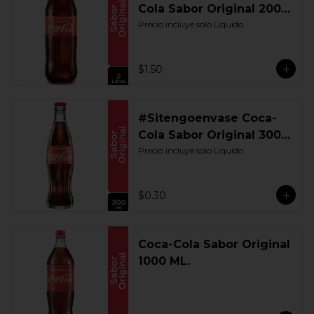
Cola Sabor Original 2000
ML. Retornable
Precio incluye solo Liquido
$1.50
#Sitengoenvase Coca-
Cola Sabor Original 300
ML. Retornable
Precio incluye solo Liquido
$0.30
Coca-Cola Sabor Original
1000 ML.