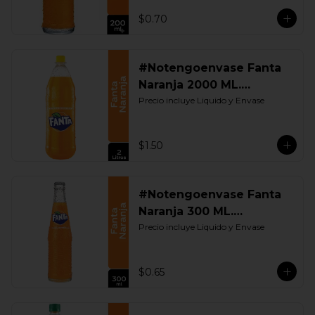
$0.70
#Notengoenvase Fanta
Naranja 2000 ML.
Retornable
Precio incluye Liquido y Envase
$1.50
#Notengoenvase Fanta
Naranja 300 ML.
Retornable
Precio incluye Liquido y Envase
$0.65