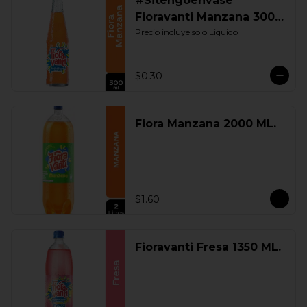
#Sitengoenvase
Fioravanti Manzana 300
ML. Retornable
Precio incluye solo Liquido
$0.30
Fiora Manzana 2000 ML.
$1.60
Fioravanti Fresa 1350 ML.