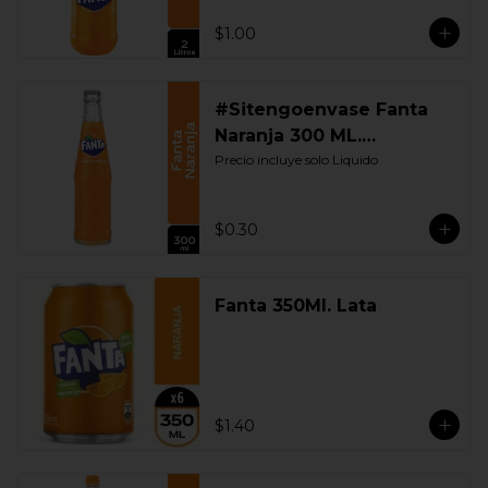
$1.00
#Sitengoenvase Fanta
Naranja 300 ML.
Retornable
Precio incluye solo Liquido
$0.30
Fanta 350Ml. Lata
$1.40