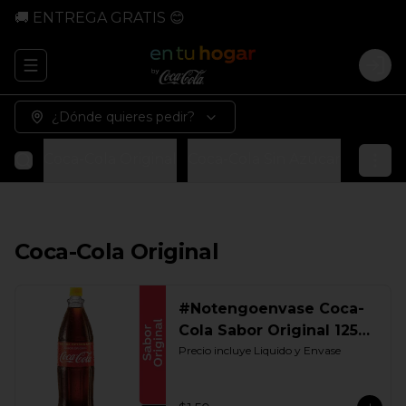
🚚 ENTREGA GRATIS 😊
Abrir menu de navegación
Logi
¿Dónde quieres pedir?
Coca-Cola Original
Coca-Cola Sin Azúcar
Coca-Co
Coca-Cola Original
#Notengoenvase Coca-
Cola Sabor Original 1250
ML. Retornable Gye
Precio incluye Liquido y Envase