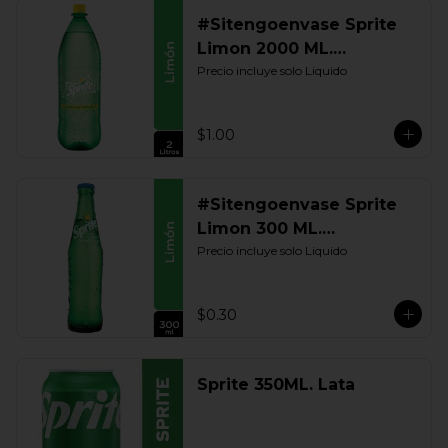
#Sitengoenvase Sprite
Limon 2000 ML.
Retornable
Precio incluye solo Liquido
$1.00
#Sitengoenvase Sprite
Limon 300 ML.
Retornable
Precio incluye solo Liquido
$0.30
Sprite 350ML. Lata