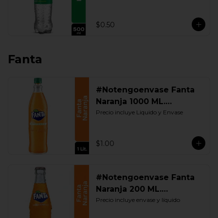
$0.50
Fanta
#Notengoenvase Fanta
Naranja 1000 ML.
Retornable
Precio incluye Liquido y Envase
$1.00
#Notengoenvase Fanta
Naranja 200 ML.
Retornable
Precio incluye envase y líquido