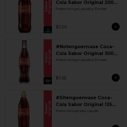
Cola Sabor Original 2000
ML. Retornable
Precio incluye Liquido y Envase
$2.00
#Notengoenvase Coca-
Cola Sabor Original 300
ML. Retornable
Precio incluye Liquido y Envase
$0.65
#Sitengoenvase Coca-
Cola Sabor Original 1250
ML. Retornable Gye
Precio incluye solo Liquido