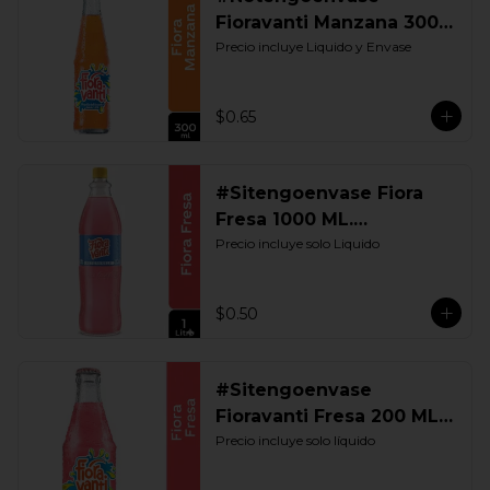
Fioravanti Manzana 300
ML. Retornable
Precio incluye Liquido y Envase
$0.65
#Sitengoenvase Fiora
Fresa 1000 ML.
Retornable
Precio incluye solo Liquido
$0.50
#Sitengoenvase
Fioravanti Fresa 200 ML.
Retornable
Precio incluye solo líquido