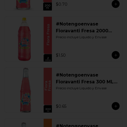
$0.70
#Notengoenvase
Fioravanti Fresa 2000
ML. Retornable
Precio incluye Liquido y Envase
$1.50
#Notengoenvase
Fioravanti Fresa 300 ML.
Retornable
Precio incluye Liquido y Envase
$0.65
#Notengoenvase