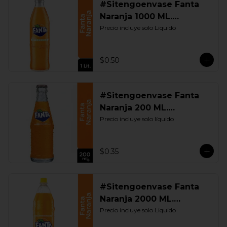
#Sitengoenvase Fanta
Naranja 1000 ML.
Retornable
Precio incluye solo Liquido
$0.50
#Sitengoenvase Fanta
Naranja 200 ML.
Retornable
Precio incluye solo líquido
$0.35
#Sitengoenvase Fanta
Naranja 2000 ML.
Retornable
Precio incluye solo Liquido