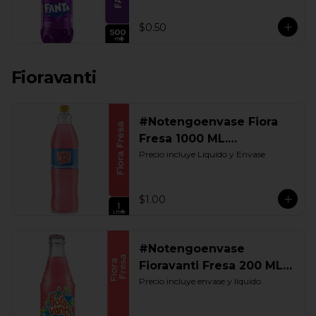
$0.50
Fioravanti
#Notengoenvase Fiora
Fresa 1000 ML.
Retornable
Precio incluye Liquido y Envase
$1.00
#Notengoenvase
Fioravanti Fresa 200 ML.
Retornable
Precio incluye envase y líquido