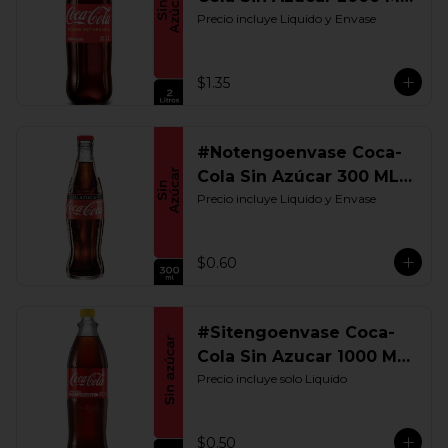
Retornable
Precio incluye Liquido y Envase
$1.35
#Notengoenvase Coca-
Cola Sin Azúcar 300 ML.
Retornable
Precio incluye Liquido y Envase
$0.60
#Sitengoenvase Coca-
Cola Sin Azucar 1000 ML.
Retornable
Precio incluye solo Liquido
$0.50