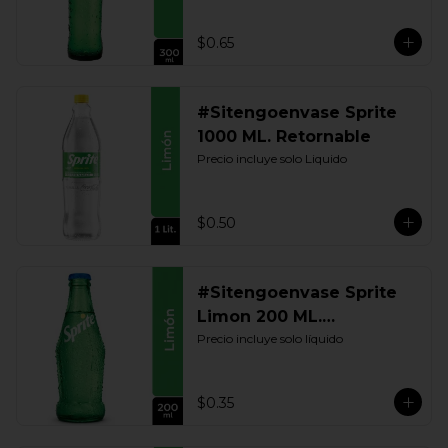
$0.65
#Sitengoenvase Sprite
1000 ML. Retornable
Precio incluye solo Liquido
$0.50
#Sitengoenvase Sprite
Limon 200 ML.
Retornable
Precio incluye solo líquido
$0.35