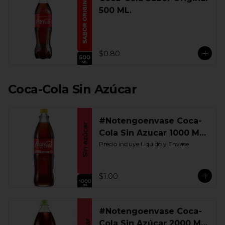
500 ML.
$0.80
Coca-Cola Sin Azúcar
#Notengoenvase Coca-
Cola Sin Azucar 1000 ML.
Retornable
Precio incluye Liquido y Envase
$1.00
#Notengoenvase Coca-
Cola Sin Azúcar 2000 ML.