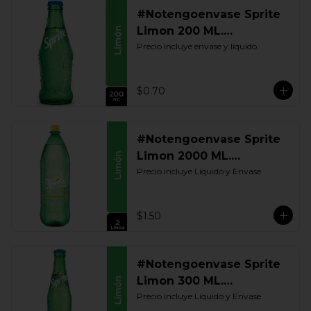
#Notengoenvase Sprite
Limon 200 ML.
Retornable
Precio incluye envase y líquido
$0.70
#Notengoenvase Sprite
Limon 2000 ML.
Retornable
Precio incluye Liquido y Envase
$1.50
#Notengoenvase Sprite
Limon 300 ML.
Retornable
Precio incluye Liquido y Envase