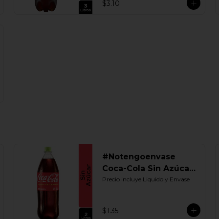
$3.10
#Notengoenvase
Coca-Cola Sin Azúcar
2000 ML. Retornable
Precio incluye Liquido y Envase
$1.35