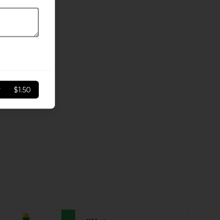
r
$1.50