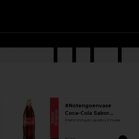
oca-Cola Sabor Ligero
Sprite
Fanta
Fioravanti
Inca K
#Notengoenvase
Coca-Cola Sabor
Original 1250 ML.
Precio incluye Liquido y Envase
Retornable UIO