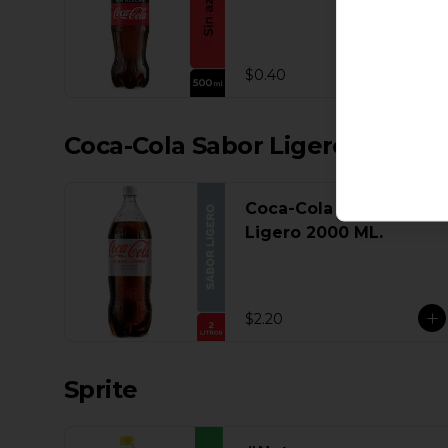
$0.40
Coca-Cola Sabor Ligero
Coca-Cola Sabor
Ligero 2000 ML.
$2.20
Sprite