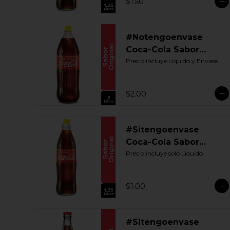
$1.50
#Notengoenvase
Coca-Cola Sabor
Original 2000 ML.
Precio incluye Liquido y Envase
Retornable
$2.00
#Sitengoenvase
Coca-Cola Sabor
Original 1250 ML.
Precio incluye solo Liquido
Retornable UIO
$1.00
#Sitengoenvase