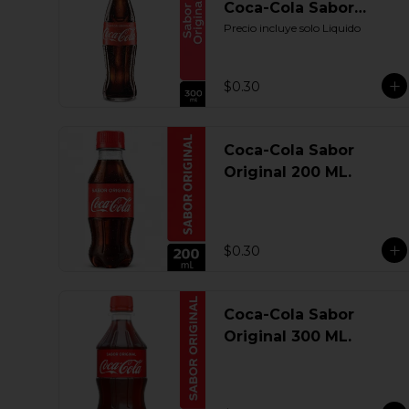
Coca-Cola Sabor
Original 300 ML.
Precio incluye solo Liquido
Retornable
$0.30
Coca-Cola Sabor
Original 200 ML.
$0.30
Coca-Cola Sabor
Original 300 ML.