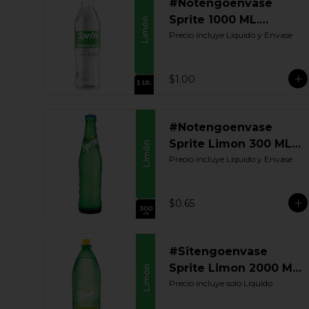
#Notengoenvase
Sprite 1000 ML.
Retornable
Precio incluye Liquido y Envase
$1.00
#Notengoenvase
Sprite Limon 300 ML.
Retornable
Precio incluye Liquido y Envase
$0.65
#Sitengoenvase
Sprite Limon 2000 ML.
Retornable
Precio incluye solo Liquido