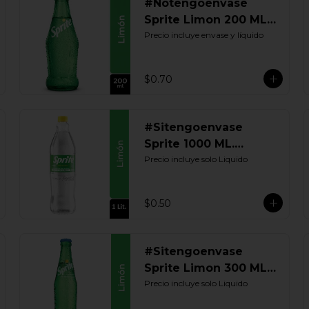
#Notengoenvase
Sprite Limon 200 ML.
Retornable
Precio incluye envase y líquido
$0.70
#Sitengoenvase
Sprite 1000 ML.
Retornable
Precio incluye solo Liquido
$0.50
#Sitengoenvase
Sprite Limon 300 ML.
Retornable
Precio incluye solo Liquido