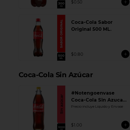
$0.50
Coca-Cola Sabor
Original 500 ML.
$0.80
Coca-Cola Sin Azúcar
#Notengoenvase
Coca-Cola Sin Azucar
1000 ML. Retornable
Precio incluye Liquido y Envase
$1.00