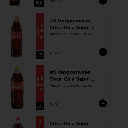
$0.70
#Sitengoenvase
Coca-Cola Sabor
Original 1250 ML.
Precio incluye solo Liquido
Retornable Gye
$1.00
#Sitengoenvase
Coca-Cola Sabor
Original 2000 ML.
Precio incluye solo Liquido
Retornable
$1.50
Coca-Cola Sabor