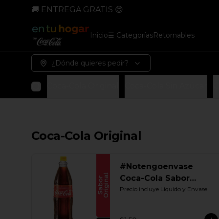
🚚 ENTREGA GRATIS 😊
Inicio
☰ Categorías
Retornables
¿Dónde quieres pedir?
Coca-Cola Original
Coca-Cola Sin Azúcar
C
Coca-Cola Original
#Notengoenvase
Coca-Cola Sabor
Original 1250 ML.
Precio incluye Liquido y Envase
Retornable Gye