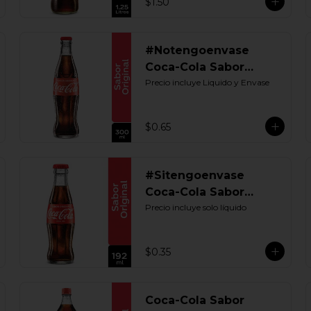
$1.50
#Notengoenvase
Coca-Cola Sabor
Original 300 ML.
Precio incluye Liquido y Envase
Retornable
$0.65
#Sitengoenvase
Coca-Cola Sabor
Original 192 ML.
Precio incluye solo líquido
Retornable
$0.35
Coca-Cola Sabor