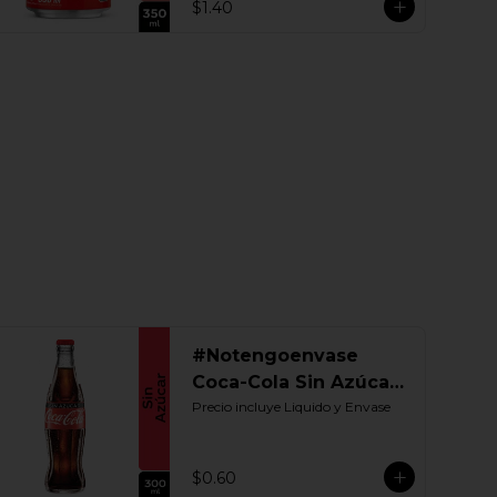
$1.40
#Notengoenvase
Coca-Cola Sin Azúcar
300 ML. Retornable
Precio incluye Liquido y Envase
$0.60