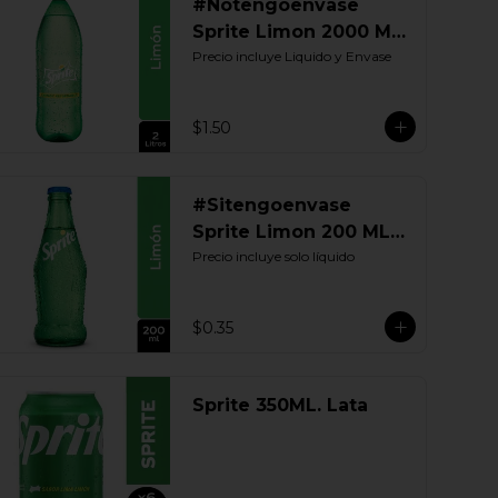
#Notengoenvase
Sprite Limon 2000 ML.
Retornable
Precio incluye Liquido y Envase
$1.50
#Sitengoenvase
Sprite Limon 200 ML.
Retornable
Precio incluye solo líquido
$0.35
Sprite 350ML. Lata