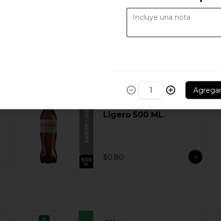
Agrega
Coca-Cola Sabor
Ligero 500 ML.
$0.80