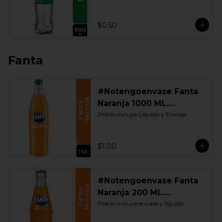
$0.50
Fanta
#Notengoenvase Fanta
Naranja 1000 ML.
Retornable
Precio incluye Liquido y Envase
$1.00
#Notengoenvase Fanta
Naranja 200 ML.
Retornable
Precio incluye envase y líquido