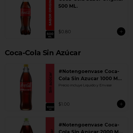
500 ML.
$0.80
Coca-Cola Sin Azúcar
#Notengoenvase Coca-
Cola Sin Azucar 1000 ML.
Retornable
Precio incluye Liquido y Envase
$1.00
#Notengoenvase Coca-
Cola Sin Azúcar 2000 ML.