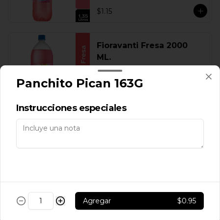
$1.15
Fioravanti Fresa 2000
ML.
Panchito Pican 163G
$1.60
Instrucciones especiales
Fioravanti Fresa 300 ML.
$0.30
Agregar
$0.95