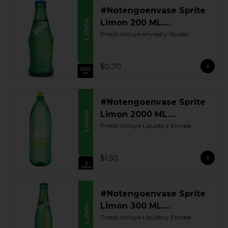
#Notengoenvase Sprite
Limon 200 ML.
Retornable
Precio incluye envase y líquido
$0.70
#Notengoenvase Sprite
Limon 2000 ML.
Retornable
Precio incluye Liquido y Envase
$1.50
#Notengoenvase Sprite
Limon 300 ML.
Retornable
Precio incluye Liquido y Envase