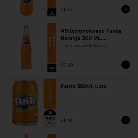
$1.00
#Sitengoenvase Fanta
Naranja 300 ML.
Retornable
Precio incluye solo Liquido
$0.30
Fanta 350Ml. Lata
$1.40