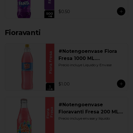
$0.50
Fioravanti
#Notengoenvase Fiora
Fresa 1000 ML.
Retornable
Precio incluye Liquido y Envase
$1.00
#Notengoenvase
Fioravanti Fresa 200 ML.
Retornable
Precio incluye envase y líquido