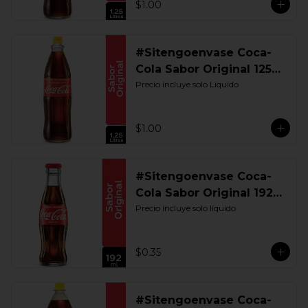
$1.00
#Sitengoenvase Coca-
Cola Sabor Original 1250
ML. Retornable UIO
Precio incluye solo Liquido
$1.00
#Sitengoenvase Coca-
Cola Sabor Original 192
ML. Retornable
Precio incluye solo líquido
$0.35
#Sitengoenvase Coca-