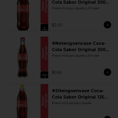
Cola Sabor Original 2000
ML. Retornable
Precio incluye Liquido y Envase
$2.00
#Notengoenvase Coca-
Cola Sabor Original 300
ML. Retornable
Precio incluye Liquido y Envase
$0.65
#Sitengoenvase Coca-
Cola Sabor Original 1250
ML. Retornable Gye
Precio incluye solo Liquido