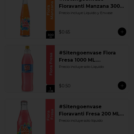
Fioravanti Manzana 300
ML. Retornable
Precio incluye Liquido y Envase
$0.65
#Sitengoenvase Fiora
Fresa 1000 ML.
Retornable
Precio incluye solo Liquido
$0.50
#Sitengoenvase
Fioravanti Fresa 200 ML.
Retornable
Precio incluye solo líquido