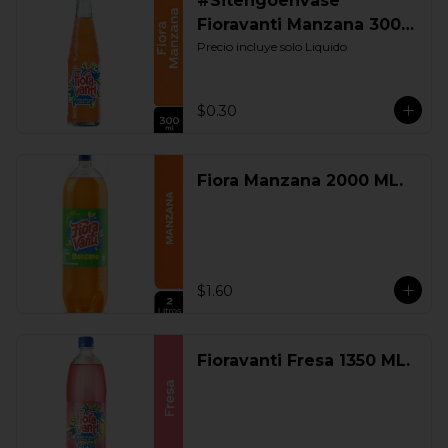
#Sitengoenvase
Fioravanti Manzana 300
ML. Retornable
Precio incluye solo Liquido
$0.30
Fiora Manzana 2000 ML.
$1.60
Fioravanti Fresa 1350 ML.