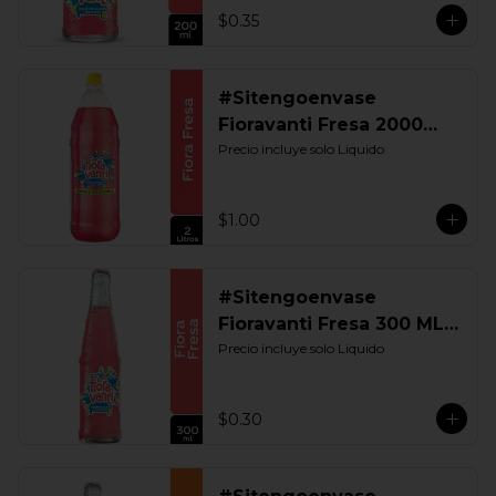
$0.35
#Sitengoenvase
Fioravanti Fresa 2000
ML. Retornable
Precio incluye solo Liquido
$1.00
#Sitengoenvase
Fioravanti Fresa 300 ML.
Retornable
Precio incluye solo Liquido
$0.30