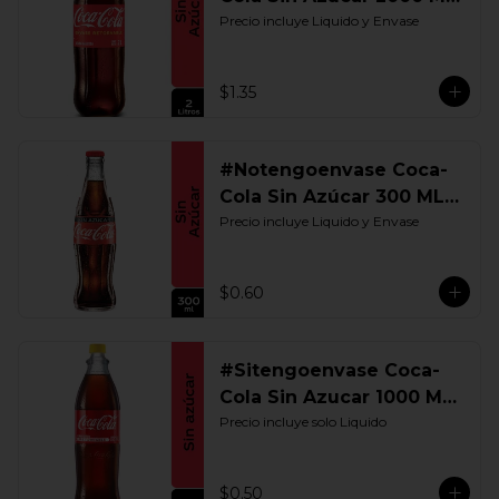
Retornable
Precio incluye Liquido y Envase
$1.35
#Notengoenvase Coca-
Cola Sin Azúcar 300 ML.
Retornable
Precio incluye Liquido y Envase
$0.60
#Sitengoenvase Coca-
Cola Sin Azucar 1000 ML.
Retornable
Precio incluye solo Liquido
$0.50