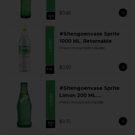
$0.65
#Sitengoenvase Sprite
1000 ML. Retornable
Precio incluye solo Liquido
$0.50
#Sitengoenvase Sprite
Limon 200 ML.
Retornable
Precio incluye solo líquido
$0.35