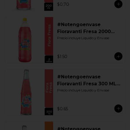
$0.70
#Notengoenvase
Fioravanti Fresa 2000
ML. Retornable
Precio incluye Liquido y Envase
$1.50
#Notengoenvase
Fioravanti Fresa 300 ML.
Retornable
Precio incluye Liquido y Envase
$0.65
#Notengoenvase