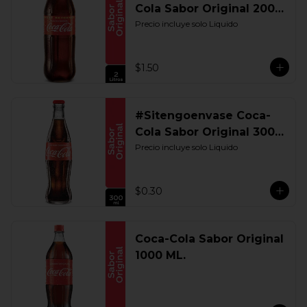
Cola Sabor Original 2000
ML. Retornable
Precio incluye solo Liquido
$1.50
#Sitengoenvase Coca-
Cola Sabor Original 300
ML. Retornable
Precio incluye solo Liquido
$0.30
Coca-Cola Sabor Original
1000 ML.