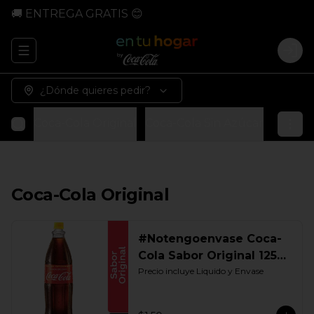
🚚 ENTREGA GRATIS 😊
Abrir menu de navegación
Logi
¿Dónde quieres pedir?
Coca-Cola Original
Coca-Cola Sin Azúcar
Coca-Co
Coca-Cola Original
#Notengoenvase Coca-
Cola Sabor Original 1250
ML. Retornable Gye
Precio incluye Liquido y Envase