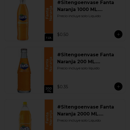
#Sitengoenvase Fanta
Naranja 1000 ML.
Retornable
Precio incluye solo Liquido
$0.50
#Sitengoenvase Fanta
Naranja 200 ML.
Retornable
Precio incluye solo líquido
$0.35
#Sitengoenvase Fanta
Naranja 2000 ML.
Retornable
Precio incluye solo Liquido