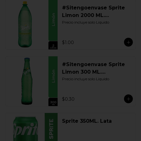
#Sitengoenvase Sprite
Limon 2000 ML.
Retornable
Precio incluye solo Liquido
$1.00
#Sitengoenvase Sprite
Limon 300 ML.
Retornable
Precio incluye solo Liquido
$0.30
Sprite 350ML. Lata