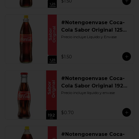
$1.50
#Notengoenvase Coca-
Cola Sabor Original 1250
ML. Retornable UIO
Precio incluye Liquido y Envase
$1.50
#Notengoenvase Coca-
Cola Sabor Original 192
ML. Retornable
Precio incluye líquido y envase
$0.70
#Notengoenvase Coca-