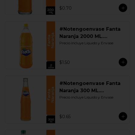
$0.70
#Notengoenvase Fanta
Naranja 2000 ML.
Retornable
Precio incluye Liquido y Envase
$1.50
#Notengoenvase Fanta
Naranja 300 ML.
Retornable
Precio incluye Liquido y Envase
$0.65