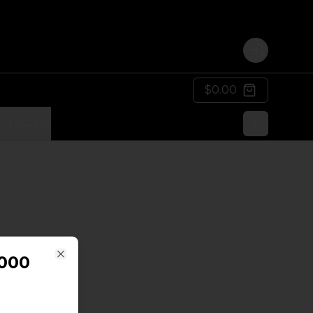
Login
$0.00
 - Lácteos
1000
Close