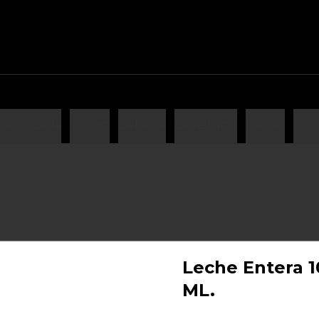
Saborizada
Yogurt
Gelatina
Caffe Latto
Manjar
Toni
Leche Entera 
ML.