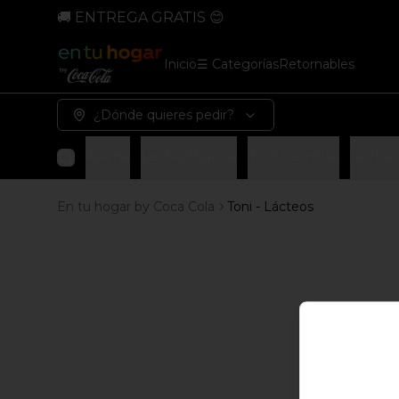
🚚 ENTREGA GRATIS 😊
Inicio
☰ Categorías
Retornables
¿Dónde quieres pedir?
Avena
Leche Blanca
Toni Semillas
Leche 
En tu hogar by Coca Cola
Toni - Lácteos