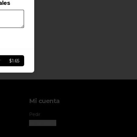
ales
r
$1.65
Mi cuenta
Pedir
Iniciar sesión