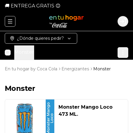
🚚 ENTREGA GRATIS 😊
Abrir menu de navegación
Logi
¿Dónde quieres pedir?
Monster
En tu hogar by Coca Cola
Energizantes
Monster
Monster
Monster Mango Loco
473 ML.