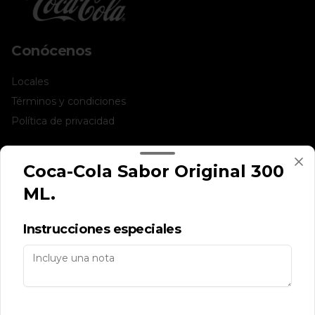
Conócenos
Locales
Términos y condiciones
Política de privacidad
Redes sociales
Coca-Cola Sabor Original 300
Instagram
ML.
Facebook
Instrucciones especiales
Mi cuenta
Pedir
Iniciar sesión