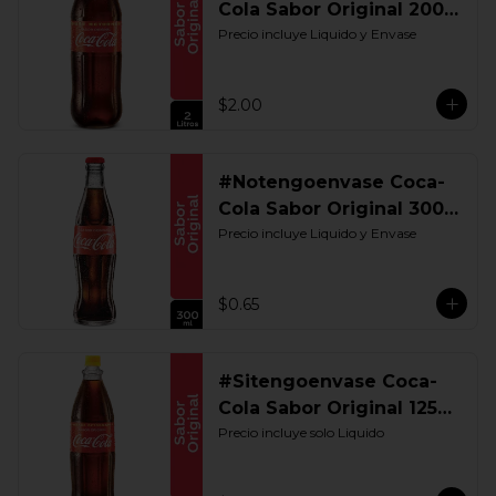
Cola Sabor Original 2000
ML. Retornable
Precio incluye Liquido y Envase
$2.00
#Notengoenvase Coca-
Cola Sabor Original 300
ML. Retornable
Precio incluye Liquido y Envase
$0.65
#Sitengoenvase Coca-
Cola Sabor Original 1250
ML. Retornable Gye
Precio incluye solo Liquido