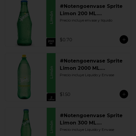
#Notengoenvase Sprite
Limon 200 ML.
Retornable
Precio incluye envase y líquido
$0.70
#Notengoenvase Sprite
Limon 2000 ML.
Retornable
Precio incluye Liquido y Envase
$1.50
#Notengoenvase Sprite
Limon 300 ML.
Retornable
Precio incluye Liquido y Envase