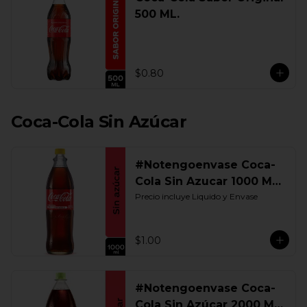
500 ML.
$0.80
Coca-Cola Sin Azúcar
#Notengoenvase Coca-
Cola Sin Azucar 1000 ML.
Retornable
Precio incluye Liquido y Envase
$1.00
#Notengoenvase Coca-
Cola Sin Azúcar 2000 ML.