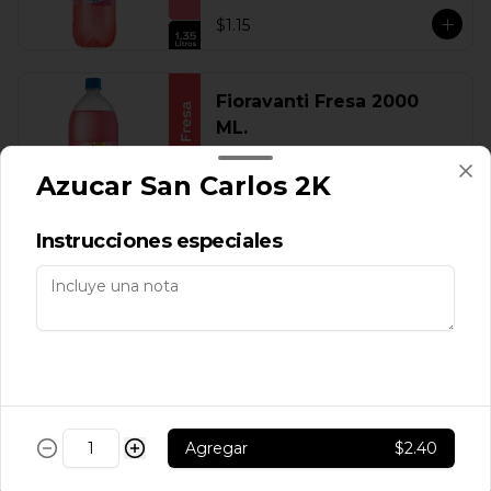
$1.15
Fioravanti Fresa 2000
ML.
Azucar San Carlos 2K
$1.60
Instrucciones especiales
Fioravanti Fresa 300 ML.
$0.30
Agregar
$2.40