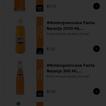
$0.70
#Notengoenvase Fanta
Naranja 2000 ML.
Retornable
Precio incluye Liquido y Envase
$1.50
#Notengoenvase Fanta
Naranja 300 ML.
Retornable
Precio incluye Liquido y Envase
$0.65