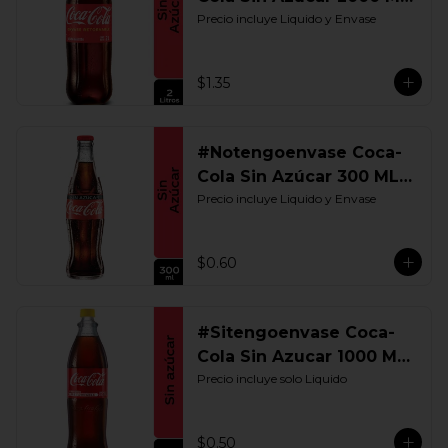
Retornable
Precio incluye Liquido y Envase
$1.35
#Notengoenvase Coca-
Cola Sin Azúcar 300 ML.
Retornable
Precio incluye Liquido y Envase
$0.60
#Sitengoenvase Coca-
Cola Sin Azucar 1000 ML.
Retornable
Precio incluye solo Liquido
$0.50