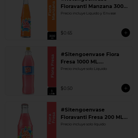
Fioravanti Manzana 300
ML. Retornable
Precio incluye Liquido y Envase
$0.65
#Sitengoenvase Fiora
Fresa 1000 ML.
Retornable
Precio incluye solo Liquido
$0.50
#Sitengoenvase
Fioravanti Fresa 200 ML.
Retornable
Precio incluye solo líquido