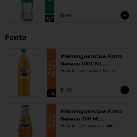
$0.50
Fanta
#Notengoenvase Fanta
Naranja 1000 ML.
Retornable
Precio incluye Liquido y Envase
$1.00
#Notengoenvase Fanta
Naranja 200 ML.
Retornable
Precio incluye envase y líquido