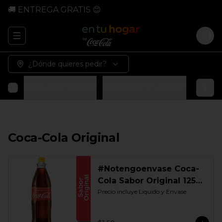
🚚 ENTREGA GRATIS 😊
Abrir menu de navegación
Logi
¿Dónde quieres pedir?
Coca-Cola Original
Coca-Cola Sin Azúcar
Coca-Co
Coca-Cola Original
#Notengoenvase Coca-
Cola Sabor Original 1250
ML. Retornable Gye
Precio incluye Liquido y Envase