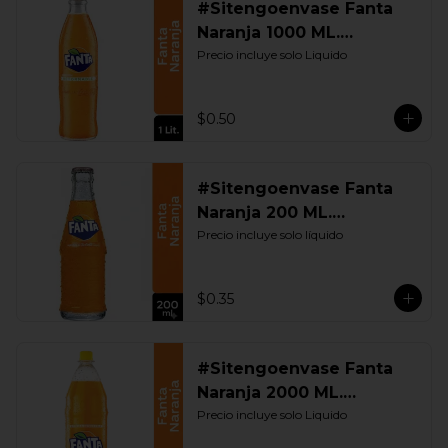
#Sitengoenvase Fanta
Naranja 1000 ML.
Retornable
Precio incluye solo Liquido
$0.50
#Sitengoenvase Fanta
Naranja 200 ML.
Retornable
Precio incluye solo líquido
$0.35
#Sitengoenvase Fanta
Naranja 2000 ML.
Retornable
Precio incluye solo Liquido