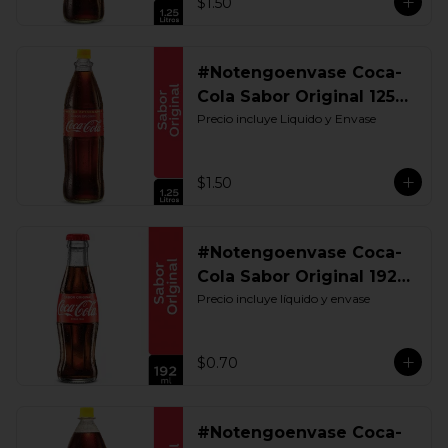
$1.50
#Notengoenvase Coca-
Cola Sabor Original 1250
ML. Retornable UIO
Precio incluye Liquido y Envase
$1.50
#Notengoenvase Coca-
Cola Sabor Original 192
ML. Retornable
Precio incluye líquido y envase
$0.70
#Notengoenvase Coca-