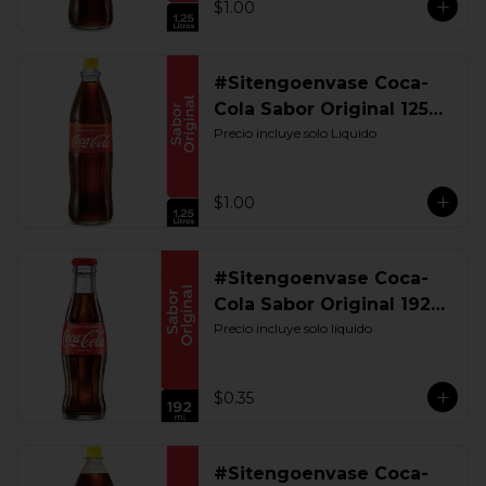
$1.00
#Sitengoenvase Coca-
Cola Sabor Original 1250
ML. Retornable UIO
Precio incluye solo Liquido
$1.00
#Sitengoenvase Coca-
Cola Sabor Original 192
ML. Retornable
Precio incluye solo líquido
$0.35
#Sitengoenvase Coca-