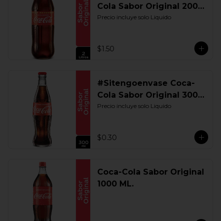
Cola Sabor Original 2000
ML. Retornable
Precio incluye solo Liquido
$1.50
#Sitengoenvase Coca-
Cola Sabor Original 300
ML. Retornable
Precio incluye solo Liquido
$0.30
Coca-Cola Sabor Original
1000 ML.