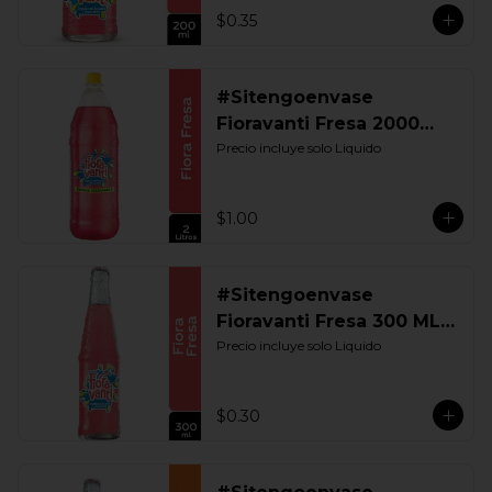
$0.35
#Sitengoenvase
Fioravanti Fresa 2000
ML. Retornable
Precio incluye solo Liquido
$1.00
#Sitengoenvase
Fioravanti Fresa 300 ML.
Retornable
Precio incluye solo Liquido
$0.30