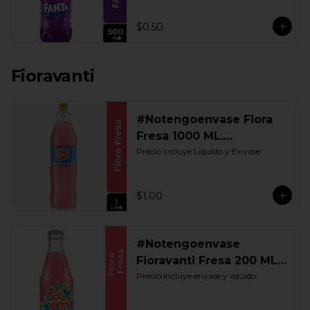
$0.50
Fioravanti
#Notengoenvase Fiora
Fresa 1000 ML.
Retornable
Precio incluye Liquido y Envase
$1.00
#Notengoenvase
Fioravanti Fresa 200 ML.
Retornable
Precio incluye envase y líquido