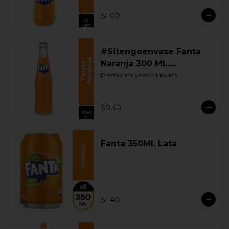
$1.00
#Sitengoenvase Fanta
Naranja 300 ML.
Retornable
Precio incluye solo Liquido
$0.30
Fanta 350Ml. Lata
$1.40