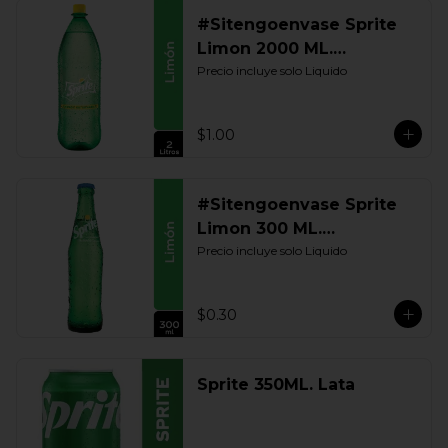
#Sitengoenvase Sprite
Limon 2000 ML.
Retornable
Precio incluye solo Liquido
$1.00
#Sitengoenvase Sprite
Limon 300 ML.
Retornable
Precio incluye solo Liquido
$0.30
Sprite 350ML. Lata