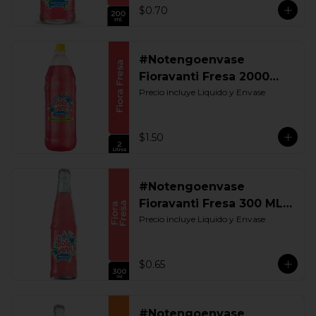
$0.70
#Notengoenvase
Fioravanti Fresa 2000
ML. Retornable
Precio incluye Liquido y Envase
$1.50
#Notengoenvase
Fioravanti Fresa 300 ML.
Retornable
Precio incluye Liquido y Envase
$0.65
#Notengoenvase