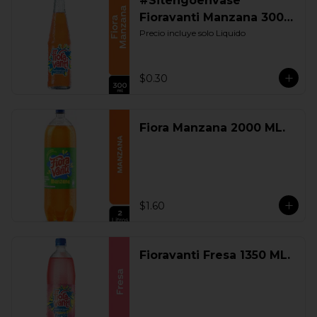
#Sitengoenvase
Fioravanti Manzana 300
ML. Retornable
Precio incluye solo Liquido
$0.30
Fiora Manzana 2000 ML.
$1.60
Fioravanti Fresa 1350 ML.