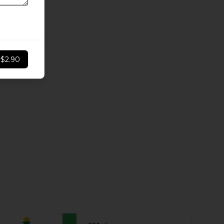
r
$2.90