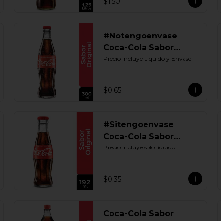
$1.50
#Notengoenvase
Coca-Cola Sabor
Original 300 ML.
Precio incluye Liquido y Envase
Retornable
$0.65
#Sitengoenvase
Coca-Cola Sabor
Original 192 ML.
Precio incluye solo líquido
Retornable
$0.35
Coca-Cola Sabor