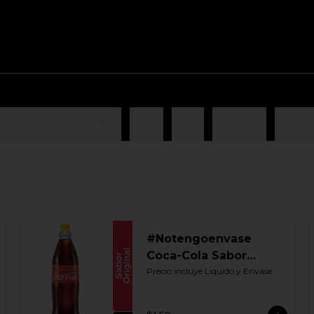
oca-Cola Sabor Ligero
Sprite
Fanta
Fioravanti
Inca K
#Notengoenvase
Coca-Cola Sabor
Original 1250 ML.
Precio incluye Liquido y Envase
Retornable UIO