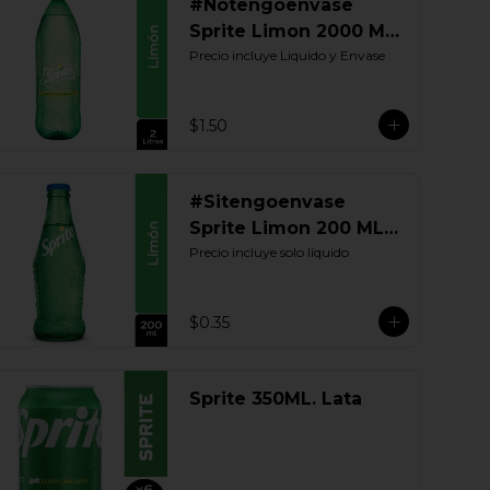
#Notengoenvase
Sprite Limon 2000 ML.
Retornable
Precio incluye Liquido y Envase
$1.50
#Sitengoenvase
Sprite Limon 200 ML.
Retornable
Precio incluye solo líquido
$0.35
Sprite 350ML. Lata