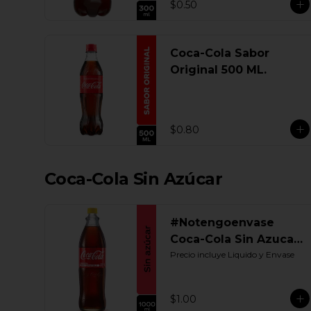
$0.50
Coca-Cola Sabor
Original 500 ML.
$0.80
Coca-Cola Sin Azúcar
#Notengoenvase
Coca-Cola Sin Azucar
1000 ML. Retornable
Precio incluye Liquido y Envase
$1.00