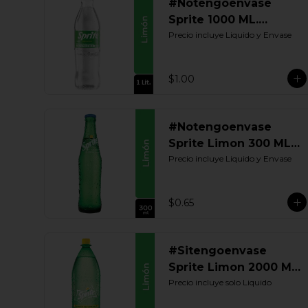
#Notengoenvase
Sprite 1000 ML.
Retornable
Precio incluye Liquido y Envase
$1.00
#Notengoenvase
Sprite Limon 300 ML.
Retornable
Precio incluye Liquido y Envase
$0.65
#Sitengoenvase
Sprite Limon 2000 ML.
Retornable
Precio incluye solo Liquido