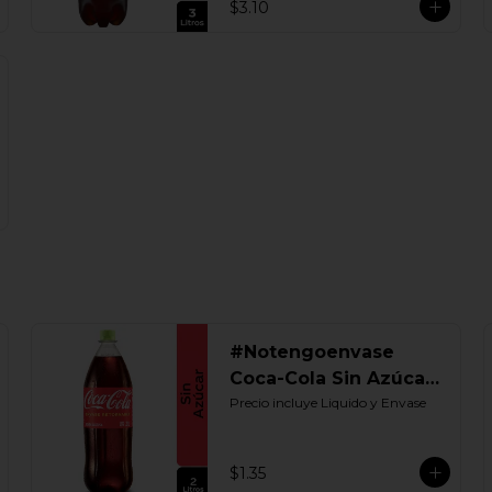
$3.10
#Notengoenvase
Coca-Cola Sin Azúcar
2000 ML. Retornable
Precio incluye Liquido y Envase
$1.35