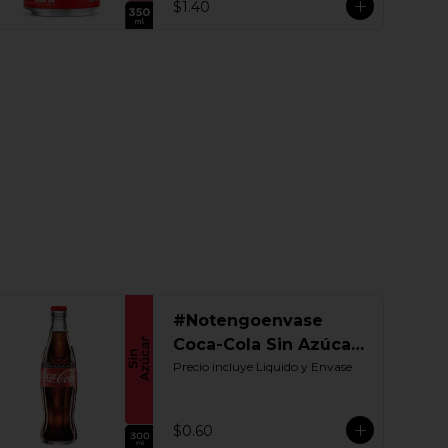
$1.40
#Notengoenvase
Coca-Cola Sin Azúcar
300 ML. Retornable
Precio incluye Liquido y Envase
$0.60