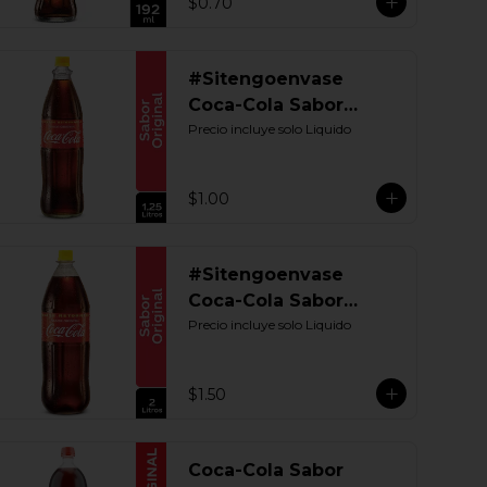
$0.70
#Sitengoenvase
Coca-Cola Sabor
Original 1250 ML.
Precio incluye solo Liquido
Retornable Gye
$1.00
#Sitengoenvase
Coca-Cola Sabor
Original 2000 ML.
Precio incluye solo Liquido
Retornable
$1.50
Coca-Cola Sabor