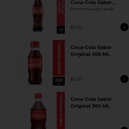
Coca-Cola Sabor
Original 300 ML.
Precio incluye solo Liquido
Retornable
$0.30
Coca-Cola Sabor
Original 200 ML.
$0.30
Coca-Cola Sabor
Original 300 ML.