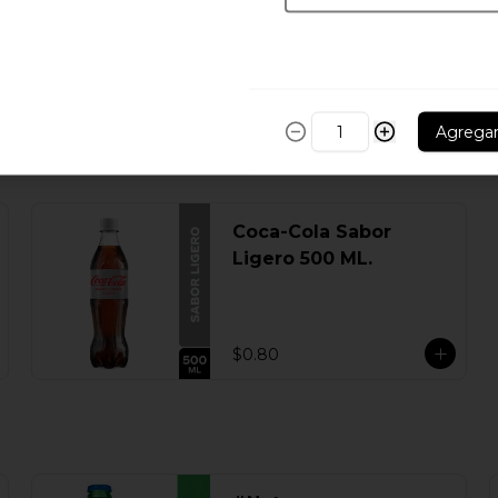
Agrega
Coca-Cola Sabor
Ligero 500 ML.
$0.80