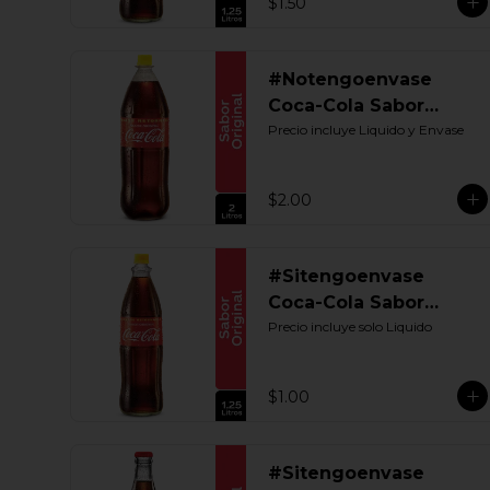
$1.50
#Notengoenvase
Coca-Cola Sabor
Original 2000 ML.
Precio incluye Liquido y Envase
Retornable
$2.00
#Sitengoenvase
Coca-Cola Sabor
Original 1250 ML.
Precio incluye solo Liquido
Retornable UIO
$1.00
#Sitengoenvase