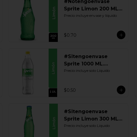
#Notengoenvase
Sprite Limon 200 ML.
Retornable
Precio incluye envase y líquido
$0.70
#Sitengoenvase
Sprite 1000 ML.
Retornable
Precio incluye solo Liquido
$0.50
#Sitengoenvase
Sprite Limon 300 ML.
Retornable
Precio incluye solo Liquido