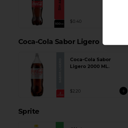
$0.40
Coca-Cola Sabor Ligero
Coca-Cola Sabor
Ligero 2000 ML.
$2.20
Sprite