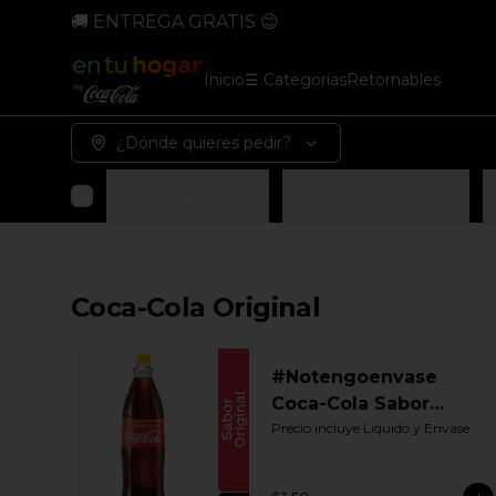
🚚 ENTREGA GRATIS 😊
Inicio
☰ Categorías
Retornables
¿Dónde quieres pedir?
Coca-Cola Original
Coca-Cola Sin Azúcar
C
Coca-Cola Original
#Notengoenvase
Coca-Cola Sabor
Original 1250 ML.
Precio incluye Liquido y Envase
Retornable Gye