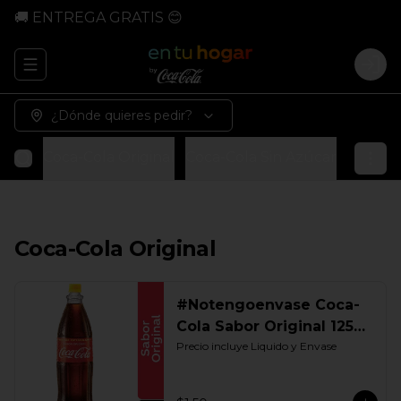
🚚 ENTREGA GRATIS 😊
Abrir menu de navegación
Logi
¿Dónde quieres pedir?
Coca-Cola Original
Coca-Cola Sin Azúcar
Coca-Co
Coca-Cola Original
#Notengoenvase Coca-
Cola Sabor Original 1250
ML. Retornable Gye
Precio incluye Liquido y Envase