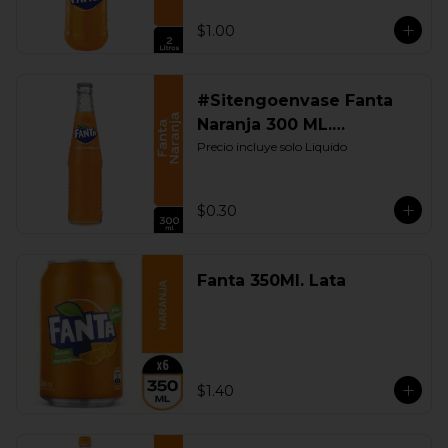
$1.00
#Sitengoenvase Fanta
Naranja 300 ML.
Retornable
Precio incluye solo Liquido
$0.30
Fanta 350Ml. Lata
$1.40