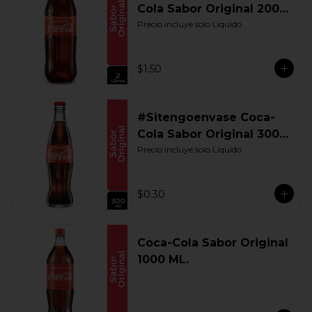
Cola Sabor Original 2000
ML. Retornable
Precio incluye solo Liquido
$1.50
#Sitengoenvase Coca-
Cola Sabor Original 300
ML. Retornable
Precio incluye solo Liquido
$0.30
Coca-Cola Sabor Original
1000 ML.