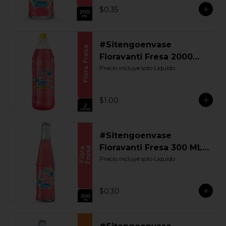
$0.35
#Sitengoenvase
Fioravanti Fresa 2000
ML. Retornable
Precio incluye solo Liquido
$1.00
#Sitengoenvase
Fioravanti Fresa 300 ML.
Retornable
Precio incluye solo Liquido
$0.30