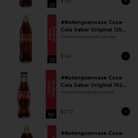
$1.50
#Notengoenvase Coca-
Cola Sabor Original 1250
ML. Retornable UIO
Precio incluye Liquido y Envase
$1.50
#Notengoenvase Coca-
Cola Sabor Original 192
ML. Retornable
Precio incluye líquido y envase
$0.70
#Notengoenvase Coca-