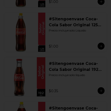
$1.00
#Sitengoenvase Coca-
Cola Sabor Original 1250
ML. Retornable UIO
Precio incluye solo Liquido
$1.00
#Sitengoenvase Coca-
Cola Sabor Original 192
ML. Retornable
Precio incluye solo líquido
$0.35
#Sitengoenvase Coca-