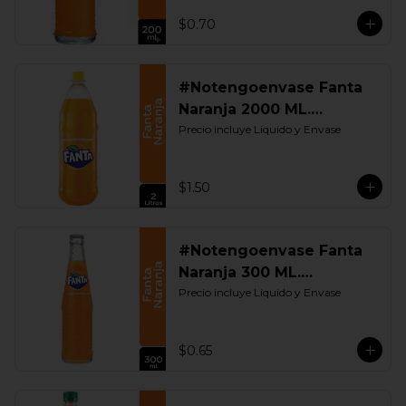
$0.70
#Notengoenvase Fanta
Naranja 2000 ML.
Retornable
Precio incluye Liquido y Envase
$1.50
#Notengoenvase Fanta
Naranja 300 ML.
Retornable
Precio incluye Liquido y Envase
$0.65