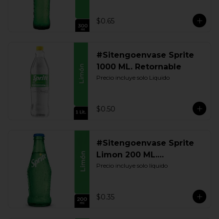
$0.65
#Sitengoenvase Sprite
1000 ML. Retornable
Precio incluye solo Liquido
$0.50
#Sitengoenvase Sprite
Limon 200 ML.
Retornable
Precio incluye solo líquido
$0.35