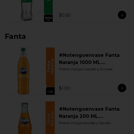
$0.50
Fanta
#Notengoenvase Fanta
Naranja 1000 ML.
Retornable
Precio incluye Liquido y Envase
$1.00
#Notengoenvase Fanta
Naranja 200 ML.
Retornable
Precio incluye envase y líquido