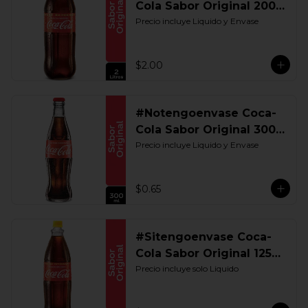
Cola Sabor Original 2000
ML. Retornable
Precio incluye Liquido y Envase
$2.00
#Notengoenvase Coca-
Cola Sabor Original 300
ML. Retornable
Precio incluye Liquido y Envase
$0.65
#Sitengoenvase Coca-
Cola Sabor Original 1250
ML. Retornable Gye
Precio incluye solo Liquido