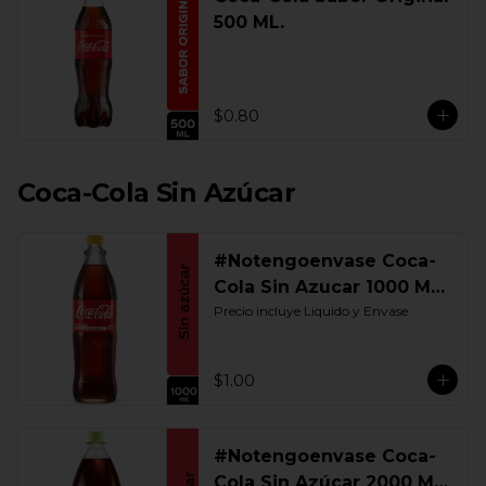
500 ML.
$0.80
Coca-Cola Sin Azúcar
#Notengoenvase Coca-
Cola Sin Azucar 1000 ML.
Retornable
Precio incluye Liquido y Envase
$1.00
#Notengoenvase Coca-
Cola Sin Azúcar 2000 ML.