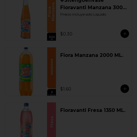
#Sitengoenvase
Fioravanti Manzana 300
ML. Retornable
Precio incluye solo Liquido
$0.30
Fiora Manzana 2000 ML.
$1.60
Fioravanti Fresa 1350 ML.