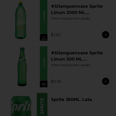
#Sitengoenvase Sprite
Limon 2000 ML.
Retornable
Precio incluye solo Liquido
$1.00
#Sitengoenvase Sprite
Limon 300 ML.
Retornable
Precio incluye solo Liquido
$0.30
Sprite 350ML. Lata