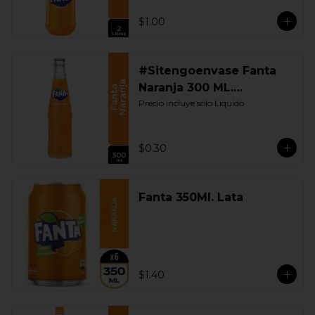
$1.00
#Sitengoenvase Fanta
Naranja 300 ML.
Retornable
Precio incluye solo Liquido
$0.30
Fanta 350Ml. Lata
$1.40