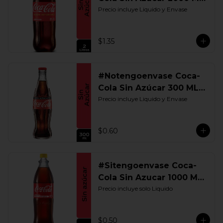
Retornable
Precio incluye Liquido y Envase
$1.35
#Notengoenvase Coca-
Cola Sin Azúcar 300 ML.
Retornable
Precio incluye Liquido y Envase
$0.60
#Sitengoenvase Coca-
Cola Sin Azucar 1000 ML.
Retornable
Precio incluye solo Liquido
$0.50