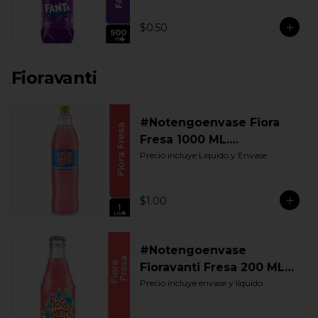
$0.50
Fioravanti
#Notengoenvase Fiora
Fresa 1000 ML.
Retornable
Precio incluye Liquido y Envase
$1.00
#Notengoenvase
Fioravanti Fresa 200 ML.
Retornable
Precio incluye envase y líquido