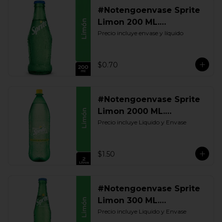
#Notengoenvase Sprite
Limon 200 ML.
Retornable
Precio incluye envase y líquido
$0.70
#Notengoenvase Sprite
Limon 2000 ML.
Retornable
Precio incluye Liquido y Envase
$1.50
#Notengoenvase Sprite
Limon 300 ML.
Retornable
Precio incluye Liquido y Envase