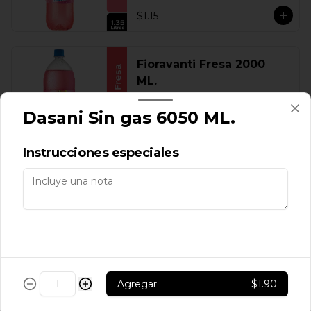
$1.15
Fioravanti Fresa 2000
ML.
Dasani Sin gas 6050 ML.
$1.60
Instrucciones especiales
Fioravanti Fresa 300 ML.
$0.30
Agregar
$1.90