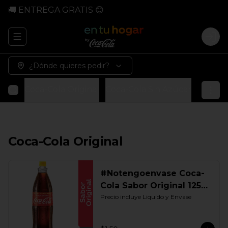
🚚 ENTREGA GRATIS 😊
Abrir menu de navegación
Logi
¿Dónde quieres pedir?
Coca-Cola Original
Coca-Cola Sin Azúcar
Coca-Co
Coca-Cola Original
#Notengoenvase Coca-
Cola Sabor Original 1250
ML. Retornable Gye
Precio incluye Liquido y Envase