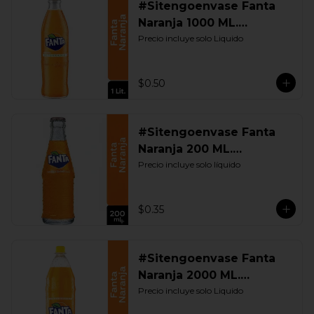
#Sitengoenvase Fanta
Naranja 1000 ML.
Retornable
Precio incluye solo Liquido
$0.50
#Sitengoenvase Fanta
Naranja 200 ML.
Retornable
Precio incluye solo líquido
$0.35
#Sitengoenvase Fanta
Naranja 2000 ML.
Retornable
Precio incluye solo Liquido