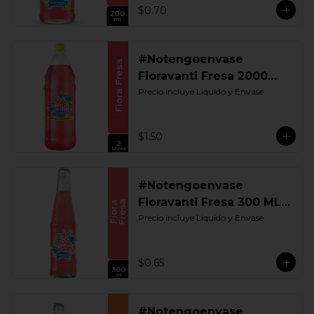
$0.70
#Notengoenvase
Fioravanti Fresa 2000
ML. Retornable
Precio incluye Liquido y Envase
$1.50
#Notengoenvase
Fioravanti Fresa 300 ML.
Retornable
Precio incluye Liquido y Envase
$0.65
#Notengoenvase