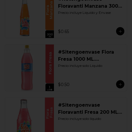
Fioravanti Manzana 300
ML. Retornable
Precio incluye Liquido y Envase
$0.65
#Sitengoenvase Fiora
Fresa 1000 ML.
Retornable
Precio incluye solo Liquido
$0.50
#Sitengoenvase
Fioravanti Fresa 200 ML.
Retornable
Precio incluye solo líquido