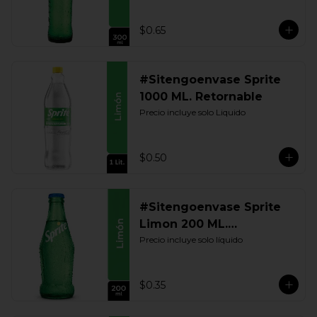
$0.65
#Sitengoenvase Sprite
1000 ML. Retornable
Precio incluye solo Liquido
$0.50
#Sitengoenvase Sprite
Limon 200 ML.
Retornable
Precio incluye solo líquido
$0.35