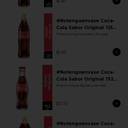
$1.50
#Notengoenvase Coca-
Cola Sabor Original 1250
ML. Retornable UIO
Precio incluye Liquido y Envase
$1.50
#Notengoenvase Coca-
Cola Sabor Original 192
ML. Retornable
Precio incluye líquido y envase
$0.70
#Notengoenvase Coca-