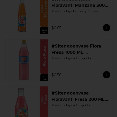
Fioravanti Manzana 300
ML. Retornable
Precio incluye Liquido y Envase
$0.65
#Sitengoenvase Fiora
Fresa 1000 ML.
Retornable
Precio incluye solo Liquido
$0.50
#Sitengoenvase
Fioravanti Fresa 200 ML.
Retornable
Precio incluye solo líquido