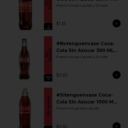
Retornable
Precio incluye Liquido y Envase
$1.35
#Notengoenvase Coca-
Cola Sin Azúcar 300 ML.
Retornable
Precio incluye Liquido y Envase
$0.60
#Sitengoenvase Coca-
Cola Sin Azucar 1000 ML.
Retornable
Precio incluye solo Liquido
$0.50