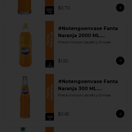
$0.70
#Notengoenvase Fanta
Naranja 2000 ML.
Retornable
Precio incluye Liquido y Envase
$1.50
#Notengoenvase Fanta
Naranja 300 ML.
Retornable
Precio incluye Liquido y Envase
$0.65