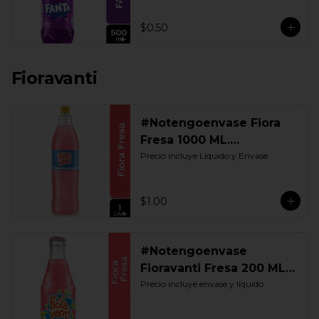
$0.50
Fioravanti
#Notengoenvase Fiora
Fresa 1000 ML.
Retornable
Precio incluye Liquido y Envase
$1.00
#Notengoenvase
Fioravanti Fresa 200 ML.
Retornable
Precio incluye envase y líquido