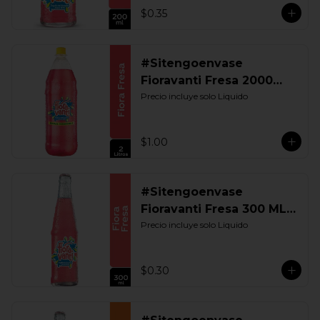
$0.35
#Sitengoenvase
Fioravanti Fresa 2000
ML. Retornable
Precio incluye solo Liquido
$1.00
#Sitengoenvase
Fioravanti Fresa 300 ML.
Retornable
Precio incluye solo Liquido
$0.30