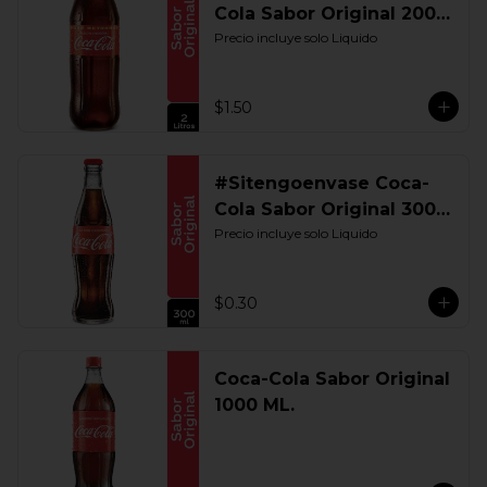
Cola Sabor Original 2000
ML. Retornable
Precio incluye solo Liquido
$1.50
#Sitengoenvase Coca-
Cola Sabor Original 300
ML. Retornable
Precio incluye solo Liquido
$0.30
Coca-Cola Sabor Original
1000 ML.