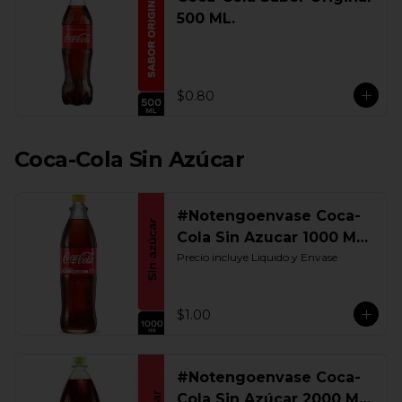
500 ML.
$0.80
Coca-Cola Sin Azúcar
#Notengoenvase Coca-
Cola Sin Azucar 1000 ML.
Retornable
Precio incluye Liquido y Envase
$1.00
#Notengoenvase Coca-
Cola Sin Azúcar 2000 ML.