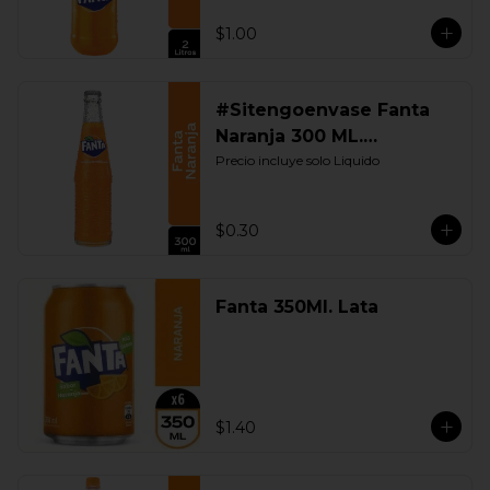
$1.00
#Sitengoenvase Fanta
Naranja 300 ML.
Retornable
Precio incluye solo Liquido
$0.30
Fanta 350Ml. Lata
$1.40