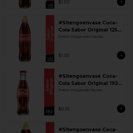
$1.00
#Sitengoenvase Coca-
Cola Sabor Original 1250
ML. Retornable UIO
Precio incluye solo Liquido
$1.00
#Sitengoenvase Coca-
Cola Sabor Original 192
ML. Retornable
Precio incluye solo líquido
$0.35
#Sitengoenvase Coca-