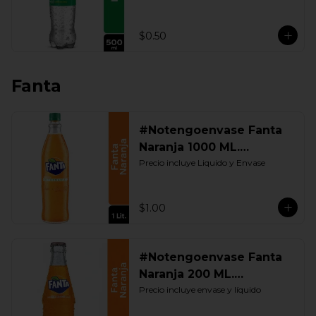
$0.50
Fanta
#Notengoenvase Fanta
Naranja 1000 ML.
Retornable
Precio incluye Liquido y Envase
$1.00
#Notengoenvase Fanta
Naranja 200 ML.
Retornable
Precio incluye envase y líquido