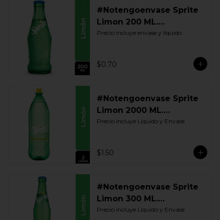
#Notengoenvase Sprite
Limon 200 ML.
Retornable
Precio incluye envase y líquido
$0.70
#Notengoenvase Sprite
Limon 2000 ML.
Retornable
Precio incluye Liquido y Envase
$1.50
#Notengoenvase Sprite
Limon 300 ML.
Retornable
Precio incluye Liquido y Envase