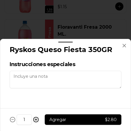
$1.15
Fioravanti Fresa 2000
ML.
Ryskos Queso Fiesta 350GR
$1.60
Instrucciones especiales
Fioravanti Fresa 300 ML.
$0.30
Agregar
$2.80