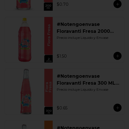
$0.70
#Notengoenvase
Fioravanti Fresa 2000
ML. Retornable
Precio incluye Liquido y Envase
$1.50
#Notengoenvase
Fioravanti Fresa 300 ML.
Retornable
Precio incluye Liquido y Envase
$0.65
#Notengoenvase