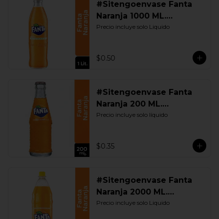
#Sitengoenvase Fanta
Naranja 1000 ML.
Retornable
Precio incluye solo Liquido
$0.50
#Sitengoenvase Fanta
Naranja 200 ML.
Retornable
Precio incluye solo líquido
$0.35
#Sitengoenvase Fanta
Naranja 2000 ML.
Retornable
Precio incluye solo Liquido