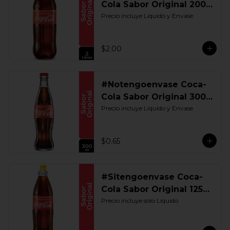
Cola Sabor Original 2000
ML. Retornable
Precio incluye Liquido y Envase
$2.00
#Notengoenvase Coca-
Cola Sabor Original 300
ML. Retornable
Precio incluye Liquido y Envase
$0.65
#Sitengoenvase Coca-
Cola Sabor Original 1250
ML. Retornable Gye
Precio incluye solo Liquido