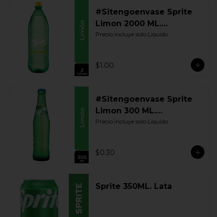
#Sitengoenvase Sprite
Limon 2000 ML.
Retornable
Precio incluye solo Liquido
$1.00
#Sitengoenvase Sprite
Limon 300 ML.
Retornable
Precio incluye solo Liquido
$0.30
Sprite 350ML. Lata