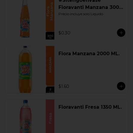
#Sitengoenvase
Fioravanti Manzana 300
ML. Retornable
Precio incluye solo Liquido
$0.30
Fiora Manzana 2000 ML.
$1.60
Fioravanti Fresa 1350 ML.