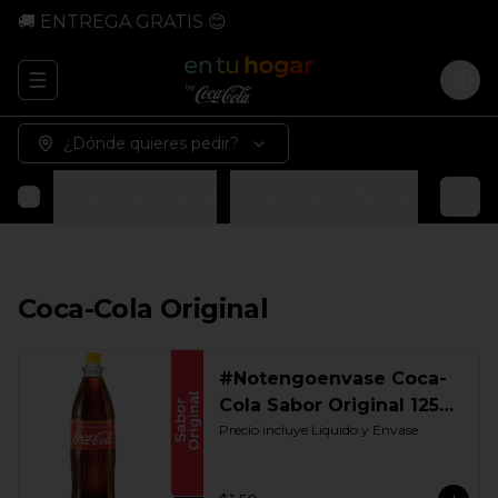
🚚 ENTREGA GRATIS 😊
Abrir menu de navegación
Logi
¿Dónde quieres pedir?
Coca-Cola Original
Coca-Cola Sin Azúcar
Coca-Co
Coca-Cola Original
#Notengoenvase Coca-
Cola Sabor Original 1250
ML. Retornable Gye
Precio incluye Liquido y Envase